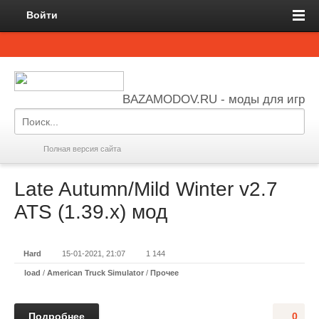
Войти
BAZAMODOV.RU - моды для игр
Полная версия сайта
Late Autumn/Mild Winter v2.7
ATS (1.39.x) мод
Hard
15-01-2021, 21:07
1 144
load
/
American Truck Simulator
/
Прочее
Подробнее
0