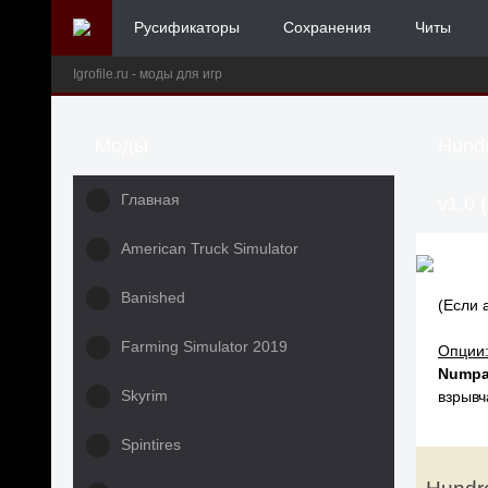
Русификаторы
Сохранения
Читы
Igrofile.ru - моды для игр
Моды
Hundr
Главная
v1.0 {
American Truck Simulator
Banished
(Если 
Farming Simulator 2019
Опции
Numpa
Skyrim
взрывч
Spintires