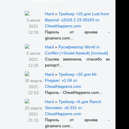
Комментарии
Hard
»
Трейнер +10 для Lust from
Beyond: v2018.2.19.39183 от
5 июля
CheatHappens.com
2021
Пароль от архива -
12:26
gtrainers.com...
Hard
»
Русификатор World in
Conflict (+Soviet Assault) [полный]
5 июля
Ссылка заменена, спасибо за
2021
репорт!...
12:25
Hard
»
Трейнер +20 для Mr.
Prepper: v1.04 от
30 марта
CheatHappens.com
2021
Пароль - CheatHappens.com...
22:53
Hard
»
Трейнер +6 для Ranch
Simulator: s0.331 от
25 марта
CheatHappens.com
2021
Пароль от архива -
21:15
gtrainers.com...