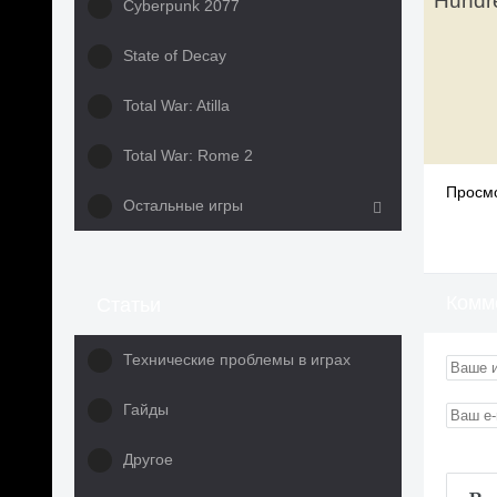
Hundre
Cyberpunk 2077
State of Decay
Total War: Atilla
Total War: Rome 2
Просмо
Остальные игры
Комм
Статьи
Технические проблемы в играх
Гайды
Другое