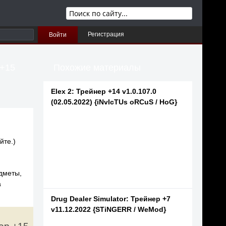
Регистрация
Войти
 +15
Похожие материалы
Elex 2: Трейнер +14 v1.0.107.0
(02.05.2022) {iNvIcTUs oRCuS / HoG}
йте.)
едметы,
а
Drug Dealer Simulator: Трейнер +7
v11.12.2022 {STiNGERR / WeMod}