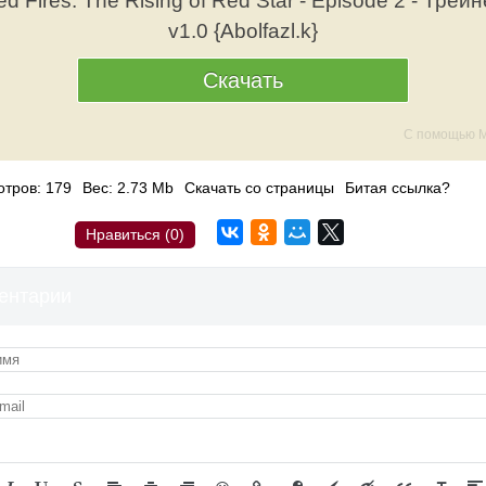
d Fires: The Rising of Red Star - Episode 2 - Трей
v1.0 {Abolfazl.k}
Скачать
С помощью M
тров: 179
Вес: 2.73 Mb
Скачать со страницы
Битая ссылка?
Нравиться (
0
)
ентарии