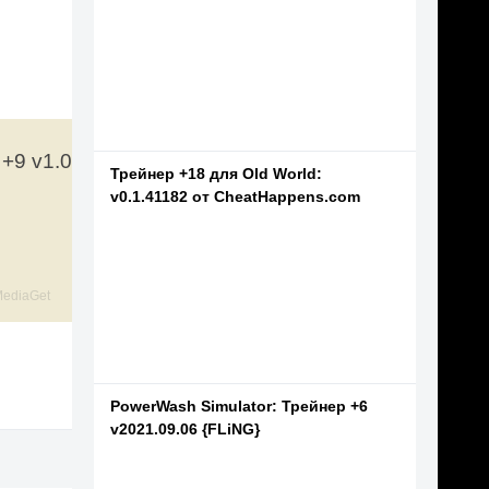
 +9 v1.0
Трейнер +18 для Old World:
v0.1.41182 от CheatHappens.com
ediaGet
PowerWash Simulator: Трейнер +6
v2021.09.06 {FLiNG}