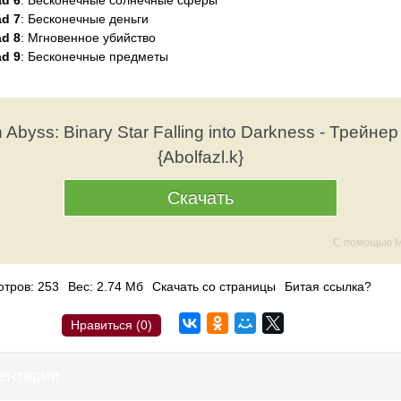
d 6
: Бесконечные солнечные сферы
d 7
: Бесконечные деньги
d 8
: Мгновенное убийство
d 9
: Бесконечные предметы
 Abyss: Binary Star Falling into Darkness - Трейнер
{Abolfazl.k}
Скачать
С помощью M
тров: 253
Вес: 2.74 Мб
Скачать со страницы
Битая ссылка?
Нравиться (
0
)
ентарии