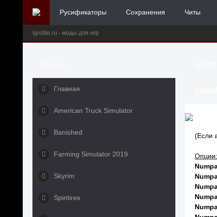
Русификаторы
Сохранения
Читы
Igrofile.ru - моды для игр
Моды
Made 
Главная
{Abolf
American Truck Simulator
Banished
(Если 
Farming Simulator 2019
Опции
Numpa
Skyrim
Numpa
Numpa
Numpa
Spintires
Numpa