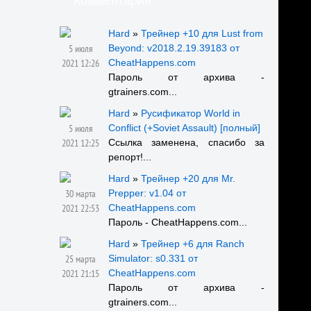
Комментарии
Hard
»
Трейнер +10 для Lust from
5 июля
Beyond: v2018.2.19.39183 от
2021 12:26
CheatHappens.com
Пароль от архива -
gtrainers.com...
Hard
»
Русификатор World in
5 июля
Conflict (+Soviet Assault) [полный]
2021 12:25
Ссылка заменена, спасибо за
репорт!...
Hard
»
Трейнер +20 для Mr.
30 марта
Prepper: v1.04 от
2021 22:53
CheatHappens.com
Пароль - CheatHappens.com...
Hard
»
Трейнер +6 для Ranch
25 марта
Simulator: s0.331 от
2021 21:15
CheatHappens.com
Пароль от архива -
gtrainers.com...