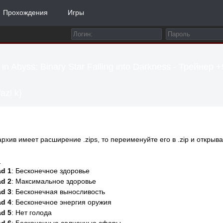
Прохождения
Игры
in Abyss: Binary Star Falling into Darkness - Трейнер +
azl.k}
архив имеет расширение .zips, то переименуйте его в .zip и открыва
:
d 1
: Бесконечное здоровье
d 2
: Максимальное здоровье
d 3
: Бесконечная выносливость
d 4
: Бесконечное энергия оружия
d 5
: Нет голода