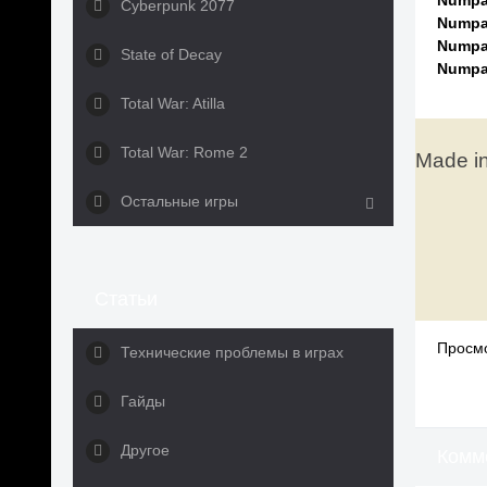
Numpa
Cyberpunk 2077
Numpa
Numpa
State of Decay
Numpa
Total War: Atilla
Total War: Rome 2
Made in
Остальные игры
Статьи
Просмо
Технические проблемы в играх
Гайды
Другое
Комм