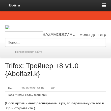
Войти
BAZAMODOV.RU - моды для игр
Полная версия сайта
Trifox: Трейнер +8 v1.0
{Abolfazl.k}
Hard
20-10-2022, 10:40
200
load
/
Читы, коды, трейнеры
(Если архив имеет расширение .zips, то переименуйте его в
.zip и открывайте.)