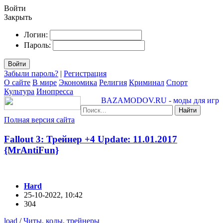
Войти
Закрыть
Логин:
Пароль:
Войти
Забыли пароль?
|
Регистрация
О сайте
В мире
Экономика
Религия
Криминал
Спорт
Культура
Инопресса
BAZAMODOV.RU - моды для игр
Найти
Полная версия сайта
Fallout 3: Трейнер +4 Update: 11.01.2017
{MrAntiFun}
Hard
25-10-2022, 10:42
304
load
/
Читы, коды, трейнеры