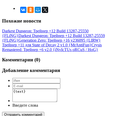
Похожие новости
Darkest Dungeon: Трейнер +12 Build 13287-25550
{FLiNG}
Darkest Dungeon: Трейнер +12 Build 13287-25559
{FLiNG}
Generation Zero: Трейнер +16 v236095 {LIRW}
Трейнер +11 для State of Decay 2 v1.0 {MrAntiFun}
Crysis
Remastered: Трейнер +6 v2.0 {iNvIcTUs oRCuS / HoG}
Комментарии (0)
Добавление комментария
Введите слова
Отправить комментарий