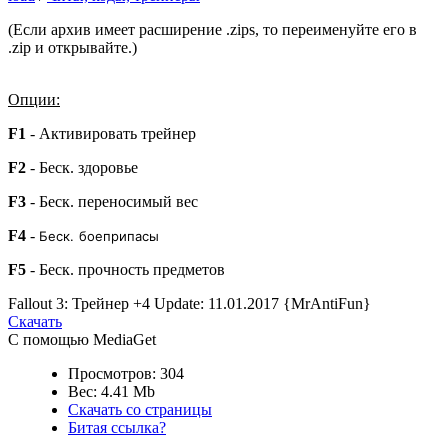
(Если архив имеет расширение .zips, то переименуйте его в
.zip и открывайте.)
Опции:
F1
- Активировать трейнер
F2
- Беск. здоровье
F3
- Беск. переносимый вес
F4
-
Беск. боеприпасы
F5
- Беск. прочность предметов
Fallout 3: Трейнер +4 Update: 11.01.2017 {MrAntiFun}
Скачать
С помощью MediaGet
Просмотров: 304
Вес: 4.41 Mb
Скачать со страницы
Битая ссылка?