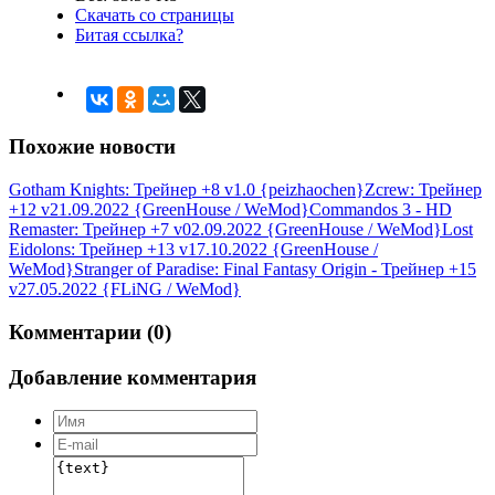
Скачать со страницы
Битая ссылка?
Похожие новости
Gotham Knights: Трейнер +8 v1.0 {peizhaochen}
Zcrew: Трейнер
+12 v21.09.2022 {GreenHouse / WeMod}
Commandos 3 - HD
Remaster: Трейнер +7 v02.09.2022 {GreenHouse / WeMod}
Lost
Eidolons: Трейнер +13 v17.10.2022 {GreenHouse /
WeMod}
Stranger of Paradise: Final Fantasy Origin - Трейнер +15
v27.05.2022 {FLiNG / WeMod}
Комментарии (0)
Добавление комментария