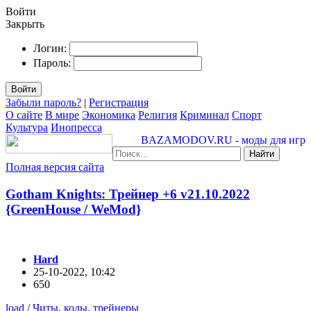
Войти
Закрыть
Логин:
Пароль:
Войти
Забыли пароль?
|
Регистрация
О сайте
В мире
Экономика
Религия
Криминал
Спорт
Культура
Инопресса
BAZAMODOV.RU - моды для игр
Найти
Полная версия сайта
Gotham Knights: Трейнер +6 v21.10.2022
{GreenHouse / WeMod}
Hard
25-10-2022, 10:42
650
load
/
Читы, коды, трейнеры