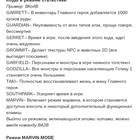
Коды в режиме статистики
Пример: BКодB
GARRETT– В инвентарь Главного героя добавляется 1000
кусков руды
GUARDIAN– Неуязвимость от всех типов атак, проще говоря,
бессмертие.
GERRET– Время в игре, после введения этого кода, идет
очень медленно.
GROMMIT– Делает текстуры NPC и животных 2D (все
выглядят плоскими).
GARFIELD– Персонажи и монстры в игре немного толстеют.
GODZILLA– Все монстры и персонажи населяющие Готику 1
становятся очень большими.
TAKI– Полностью восстанавливает жизнь и ману Главного
героя.
SOUTHPARK– Ускоряет время в игре.
MARVIN– Включает режим марвина, в котором становится
доступна консоль и некоторый дополнительный функционал
клавиш.
Выйти из режимов, включающихся этими читами, можно
введя команду B42B.
Режим MARVIN-MODE