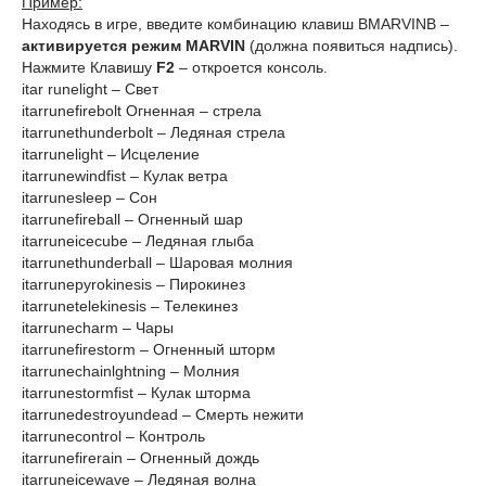
Пример:
Находясь в игре, введите комбинацию клавиш BMARVINB –
активируется режим MARVIN
(должна появиться надпись).
Нажмите Клавишу
F2
– откроется консоль.
itar runelight – Свет
itarrunefirebolt Огненная – стрела
itarrunethunderbolt – Ледяная стрела
itarrunelight – Исцеление
itarrunewindfist – Кулак ветра
itarrunesleep – Сон
itarrunefireball – Огненный шар
itarruneicecube – Ледяная глыба
itarrunethunderball – Шаровая молния
itarrunepyrokinesis – Пирокинез
itarrunetelekinesis – Телекинез
itarrunecharm – Чары
itarrunefirestorm – Огненный шторм
itarrunechainlghtning – Молния
itarrunestormfist – Кулак шторма
itarrunedestroyundead – Смерть нежити
itarrunecontrol – Контроль
itarrunefirerain – Огненный дождь
itarruneicewave – Ледяная волна