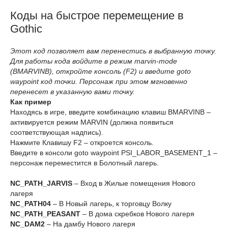
Коды на быстрое перемещение в
Gothic
Этот код позволяет вам перенестись в выбранную точку.
Для работы кода войдите в режим marvin-mode
(BMARVINB), откройте консоль (F2) и введите goto
waypoint код точки. Персонаж при этом мгновенно
перенесет в указанную вами точку.
Как пример
Находясь в игре, введите комбинацию клавиш BMARVINB –
активируется режим MARVIN (должна появиться
соответствующая надпись).
Нажмите Клавишу F2 – откроется консоль.
Введите в консоли goto waypoint PSI_LABOR_BASEMENT_1 –
персонаж переместится в Болотный лагерь.
NC_PATH_JARVIS
– Вход в Жилые помещения Нового
лагеря
NC_PATH04
– В Новый лагерь, к торговцу Волку
NC_PATH_PEASANT
– В дома скребков Нового лагеря
NC_DAM2
– На дамбу Нового лагеря