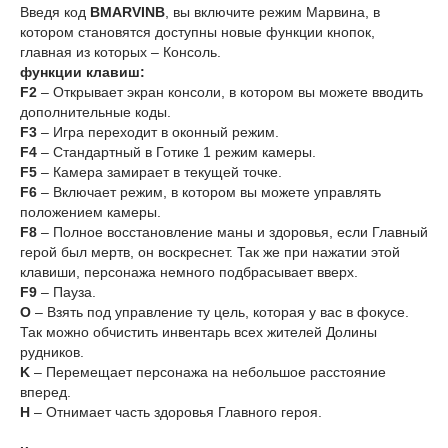
Введя код
BMARVINB
, вы включите режим Марвина, в
котором становятся доступны новые функции кнопок,
главная из которых – Консоль.
функции клавиш:
F2
– Открывает экран консоли, в котором вы можете вводить
дополнительные коды.
F3
– Игра переходит в оконный режим.
F4
– Стандартный в Готике 1 режим камеры.
F5
– Камера замирает в текущей точке.
F6
– Включает режим, в котором вы можете управлять
положением камеры.
F8
– Полное восстановление маны и здоровья, если Главный
герой был мертв, он воскреснет. Так же при нажатии этой
клавиши, персонажа немного подбрасывает вверх.
F9
– Пауза.
O
– Взять под управление ту цель, которая у вас в фокусе.
Так можно обчистить инвентарь всех жителей Долины
рудников.
K
– Перемещает персонажа на небольшое расстояние
вперед.
H
– Отнимает часть здоровья Главного героя.