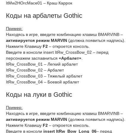
ItMw2HOrcMace01 – Краш Каррок
Коды на арбалеты Gothic
Пример:
Находясь в игре, введите комбинацию клавиш BMARVINB –
активируется режим MARVIN
(должна появиться надпись).
Нажмите Клавишу
F2
– откроется консоль.
Введите в консоли insert ItRw_CrossBow_02 – перед
персонажем заспавниться
«Арбалет»
.
ItRw_CrossBow_01 – Легкий арбалет
ItRw_CrossBow_02 – Арбалет
ItRw_CrossBow_03 – Тяжелый арбалет
ItRw_CrossBow_04 – Боевой арбалет
Коды на луки в Gothic
Пример:
Находясь в игре, введите комбинацию клавиш BMARVINB –
активируется режим MARVIN
(должна появиться надпись).
Нажмите Клавишу
F2
– откроется консоль.
Введите в консоли
insert ItRw_Bow_Long_06
– перед