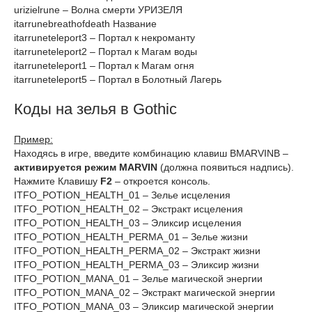
urizielrune – Волна смерти УРИЗЕЛЯ
itarrunebreathofdeath Название
itarruneteleport3 – Портал к некроманту
itarruneteleport2 – Портал к Магам воды
itarruneteleport1 – Портал к Магам огня
itarruneteleport5 – Портал в Болотный Лагерь
Коды на зелья в Gothic
Пример:
Находясь в игре, введите комбинацию клавиш BMARVINB –
активируется режим MARVIN
(должна появиться надпись).
Нажмите Клавишу
F2
– откроется консоль.
ITFO_POTION_HEALTH_01 – Зелье исцеления
ITFO_POTION_HEALTH_02 – Экстракт исцеления
ITFO_POTION_HEALTH_03 – Эликсир исцеления
ITFO_POTION_HEALTH_PERMA_01 – Зелье жизни
ITFO_POTION_HEALTH_PERMA_02 – Экстракт жизни
ITFO_POTION_HEALTH_PERMA_03 – Эликсир жизни
ITFO_POTION_MANA_01 – Зелье магической энергии
ITFO_POTION_MANA_02 – Экстракт магической энергии
ITFO_POTION_MANA_03 – Эликсир магической энергии