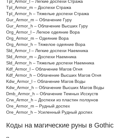
Tpl_Armor_l – Легкие доспехи Стража
Tpl_Armor_m – Доспехи Стража
Tpl_Armor_h – Тяжелые доспехи Стража
Gur_Armor_m – Облачение Гуру
Gur_Armor_h – Облачение Высших Гуру
Org_Armor_l – Легкое одеяние Вора
Org_Armor_m – Oдеяние Вора
Org_Armor_h – Тяжелое одеяние Вора
Sld_Armor_l – Легкие доспехи Наемника
Sld_Armor_m – Доспехи Наемника
Sld_Armor_h – Тяжелые доспехи Наемника
Kdf_Armor_l – Облачение Магов Огня
Kdf_Armor_h – Облачение Высших Магов Огня
Kdw_Armor_l – Облачение Магов Воды
Kdw_Armor_h – Облачение Высших Магов Воды
Dmb_Armor_h – Облачение Темных Исскуств
Crw_Armor_h – Доспехи из пластин ползунов
Ore_Armor_m – Рудный доспех
Ore_Armor_h – Усиленный Рудный доспех
Коды на магические руны в Gothic