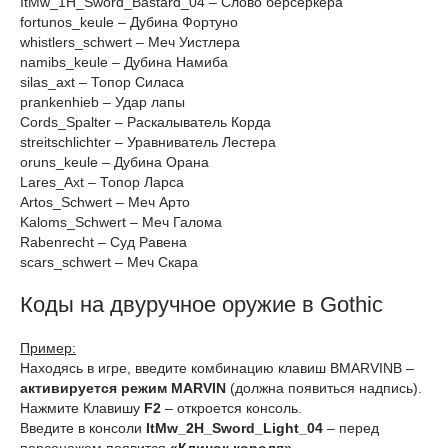
ItMw_1H_Sword_Bastard_04 – Слово берсеркера
fortunos_keule – Дубина Фортуно
whistlers_schwert – Меч Уистлера
namibs_keule – Дубина Намиба
silas_axt – Топор Силаса
prankenhieb – Удар лапы
Cords_Spalter – Раскалыватель Корда
streitschlichter – Уравниватель Лестера
oruns_keule – Дубина Орана
Lares_Axt – Топор Ларса
Artos_Schwert – Меч Арто
Kaloms_Schwert – Меч Галома
Rabenrecht – Суд Равена
scars_schwert – Меч Скара
Коды на двуручное оружие в Gothic
Пример:
Находясь в игре, введите комбинацию клавиш BMARVINB –
активируется режим MARVIN
(должна появиться надпись).
Нажмите Клавишу
F2
– откроется консоль.
Введите в консоли
ItMw_2H_Sword_Light_04
– перед