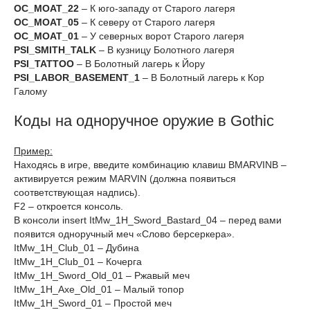
OC_MOAT_22
– К юго-западу от Старого лагеря
OC_MOAT_05
– К северу от Старого лагеря
OC_MOAT_01
– У северных ворот Старого лагеря
PSI_SMITH_TALK
– В кузницу Болотного лагеря
PSI_TATTOO
– В Болотный лагерь к Йору
PSI_LABOR_BASEMENT_1
– В Болотный лагерь к Кор
Галому
Коды на одноручное оружие в Gothic
Пример:
Находясь в игре, введите комбинацию клавиш BMARVINB –
активируется режим MARVIN (должна появиться
соответствующая надпись).
F2 – откроется консоль.
В консоли insert ItMw_1H_Sword_Bastard_04 – перед вами
появится одноручный меч «Слово берсеркера».
ItMw_1H_Club_01 – Дубина
ItMw_1H_Club_01 – Кочерга
ItMw_1H_Sword_Old_01 – Ржавый меч
ItMw_1H_Axe_Old_01 – Малый топор
ItMw_1H_Sword_01 – Простой меч