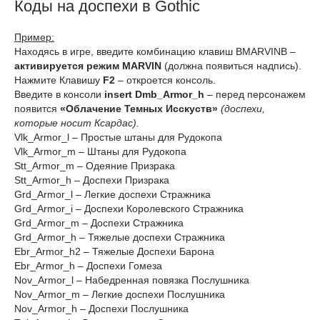
Коды на доспехи в Gothic
Пример:
Находясь в игре, введите комбинацию клавиш BMARVINB –
активируется режим MARVIN
(должна появиться надпись).
Нажмите Клавишу
F2
– откроется консоль.
Введите в консоли
insert Dmb_Armor_h
– перед персонажем
появится
«Облачение Темных Исскуств»
(доспехи,
которые носит Ксардас).
Vlk_Armor_l – Простые штаны для Рудокопа
Vlk_Armor_m – Штаны для Рудокопа
Stt_Armor_m – Одеяние Призрака
Stt_Armor_h – Доспехи Призрака
Grd_Armor_l – Легкие доспехи Стражника
Grd_Armor_i – Доспехи Королевского Стражника
Grd_Armor_m – Доспехи Стражника
Grd_Armor_h – Тяжелые доспехи Стражника
Ebr_Armor_h2 – Тяжелые Доспехи Барона
Ebr_Armor_h – Доспехи Гомеза
Nov_Armor_l – Набедренная повязка Послушника
Nov_Armor_m – Легкие доспехи Послушника
Nov_Armor_h – Доспехи Послушника