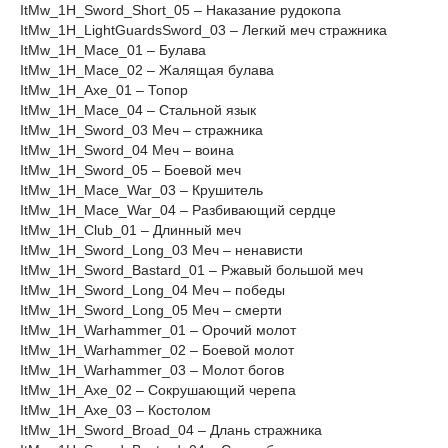
ItMw_1H_Sword_Short_05 – Наказание рудокопа
ItMw_1H_LightGuardsSword_03 – Легкий меч стражника
ItMw_1H_Mace_01 – Булава
ItMw_1H_Mace_02 – Жалящая булава
ItMw_1H_Axe_01 – Топор
ItMw_1H_Mace_04 – Стальной язык
ItMw_1H_Sword_03 Меч – стражника
ItMw_1H_Sword_04 Меч – воина
ItMw_1H_Sword_05 – Боевой меч
ItMw_1H_Mace_War_03 – Крушитель
ItMw_1H_Mace_War_04 – Разбивающий сердце
ItMw_1H_Club_01 – Длинный меч
ItMw_1H_Sword_Long_03 Меч – ненависти
ItMw_1H_Sword_Bastard_01 – Ржавый большой меч
ItMw_1H_Sword_Long_04 Меч – победы
ItMw_1H_Sword_Long_05 Меч – смерти
ItMw_1H_Warhammer_01 – Орочий молот
ItMw_1H_Warhammer_02 – Боевой молот
ItMw_1H_Warhammer_03 – Молот богов
ItMw_1H_Axe_02 – Сокрушающий черепа
ItMw_1H_Axe_03 – Костолом
ItMw_1H_Sword_Broad_04 – Длань стражника