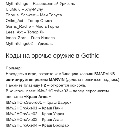
Mythrilklinge – Разряженный Уризель
UluMulu – Улу-Мулу
Thorus_Schwert – Меч Торуса
Oriks_Axt – Топор Орика
Gorns_Rache – Месть Горна
Lees_Axt – Топор Ли
Innos_Zorn – Гнев Инноса
Mythrilklinge02 – Уризель
Коды на орочье оружие в Gothic
Пример:
Находясь в игре, введите комбинацию клавиш BMARVINB –
активируется режим MARVIN
(должна появиться надпись).
Нажмите Клавишу
F2
– откроется консоль.
В консоль insert ItMw2HOrcAxe03 – перед персонажем
появится
«Краш Агаш»
.
ItMw2HOrcSword01 – Краш Варрок
ItMw2HOrcAxe01 – Краш Панч
ItMw2HOrcAxe02 – Краш Уррок
ItMw2HOrcAxe03 – Краш Агаш
ItMw2HOrcAxe04 – Краш Брокдар