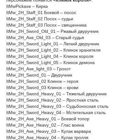
персонажем появится
«Клинок короля»
.
ItMwPickaxe – Кирка
ItMw_2H_Staff_01 Боевой – посох
ItMw_2H_Staff_02 Посох – судьи
ItMw_2H_Staff_03 Посох – священника
ItMw_2H_Sword_Old_01 – Ржавый двуручник
ItMw_2H_Axe_Old_03 – Старый судья
ItMw_2H_Sword_Light_01 – Легкий двуручник
ItMw_2H_Sword_Light_02 – Клинок хранителя
ItMw_2H_Sword_Light_04 – Клинок короля
ItMw_2H_Sword_Light_05 – Клинок демона
ItMw_2H_Axe_light_03 – Грохот
ItMw_2H_Sword_01 – Двуручник
ItMw_2H_Sword_02 Клинок – героя
ItMw_2H_Sword_03 Клинок – крови
ItMw_2H_Sword_Heavy_01 – Тяжелый двуручник
ItMw_2H_Sword_Heavy_02 – Яростная сталь
ItMw_2H_Sword_Heavy_03 – Судьбоносная сталь
ItMw_2H_Sword_Heavy_04 – Мстительная сталь
ItMw_2H_Axe_Heavy_01 – Боевой топор
ItMw_2H_Axe_Heavy_02 – Глас воина
ItMw_2H_Axe_Heavy_03 – Кулак варвара
ItMw_2H_Axe_Heavy_04 – Кулак тролля