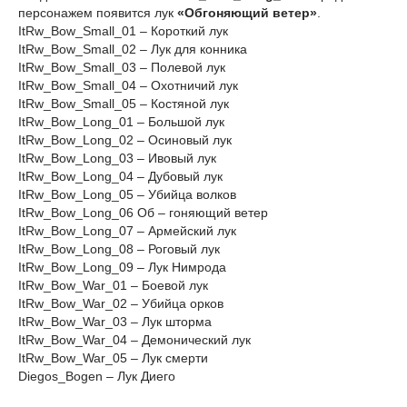
персонажем появится лук
«Обгоняющий ветер»
.
ItRw_Bow_Small_01 – Короткий лук
ItRw_Bow_Small_02 – Лук для конника
ItRw_Bow_Small_03 – Полевой лук
ItRw_Bow_Small_04 – Охотничий лук
ItRw_Bow_Small_05 – Костяной лук
ItRw_Bow_Long_01 – Большой лук
ItRw_Bow_Long_02 – Осиновый лук
ItRw_Bow_Long_03 – Ивовый лук
ItRw_Bow_Long_04 – Дубовый лук
ItRw_Bow_Long_05 – Убийца волков
ItRw_Bow_Long_06 Об – гоняющий ветер
ItRw_Bow_Long_07 – Армейский лук
ItRw_Bow_Long_08 – Роговый лук
ItRw_Bow_Long_09 – Лук Нимрода
ItRw_Bow_War_01 – Боевой лук
ItRw_Bow_War_02 – Убийца орков
ItRw_Bow_War_03 – Лук шторма
ItRw_Bow_War_04 – Демонический лук
ItRw_Bow_War_05 – Лук смерти
Diegos_Bogen – Лук Диего