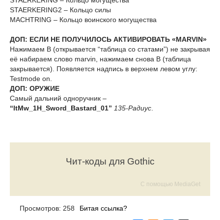
STAERKERING – Кольцо могущества
STAERKERING2 – Кольцо силы
MACHTRING – Кольцо воинского могущества
ДОП: ЕСЛИ НЕ ПОЛУЧИЛОСЬ АКТИВИРОВАТЬ «MARVIN»
Нажимаем B (открывается “таблица со статами”) не закрывая
её набираем слово marvin, нажимаем снова B (таблица
закрывается). Появляется надпись в верхнем левом углу:
Testmode on.
ДОП: ОРУЖИЕ
Cамый дальний одноручник –
“ItMw_1H_Sword_Bastard_01”
135-Радиус
.
Чит-коды для Gothic
С помощью MediaGet
Просмотров: 258
Битая ссылка?