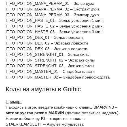
ITFO_POTION_MANA_PERMA_01 – Зелье духа
ITFO_POTION_MANA_PERMA_02 – Экстракт духа
ITFO_POTION_MANA_PERMA_03 – Эликсир духа
ITFO_POTION_HASTE_01 – Зелье ускорения 1 мин.
ITFO_POTION_HASTE_02 – Зелье ускорения 2 мин.
ITFO_POTION_HASTE_03 – Зелье ускорения 3 мин.
ITFO_POTION_DEX_01 – Зелье ловкости
ITFO_POTION_DEX_02 – Экстракт ловкости
ITFO_POTION_DEX_03 – Эликсир ловкости
ITFO_POTION_STRENGHT_01 – Зелье силы
ITFO_POTION_STRENGHT_02 – Экстракт силы
ITFO_POTION_STRENGHT_03 – Эликсир силы
ITFO_POTION_MASTER_01 – Снадобье власти
ITFO_POTION_MASTER_02 – Снадобье превосходства
Коды на амулеты в Gothic
Пример:
Находясь в игре, введите комбинацию клавиш BMARVINB –
активируется режим MARVIN
(должна появиться надпись).
Нажмите Клавишу
F2
– откроется консоль.
STAERKEAMULETT – Амулет могущества