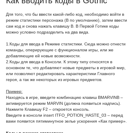
Как вводить коды в Gothic
Для того, что бы ввести какой-либо код, необходимо войти в
режим статистики персонажа (B по умолчанию), затем ввести
сам код и снова нажать клавишу B. В Первой Готике коды
можно условно подразделить на два вида.
1.Коды для ввода в Режиме статистики. Сюда можно отнести
команды, оперирующие с функционалом игры, или же
добавляющие ей новые возможности.
2.Коды для ввода в Консоли. К этому типу относятся в
основном те, что добавляют новые предметы в игровой мир,
или позволяют редактировать характеристики Главного
героя, а так же некоторых из игровых предметов.
Пример:
Находясь в игре, введите комбинацию клавиш BMARVINB –
активируется режим MARVIN (должна появиться надпись).
Нажмите Клавишу F2 – откроется консоль.
Введите в консоли insert ITFO_POTION_HASTE_03 – перед
вами появится пятиминутное зелье ускорения «Как пример».