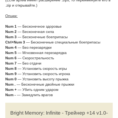
(Если архив имеет расширение .zips, то переименуйте его в
.zip и открывайте.)
Опции:
Num 1
— Бесконечное здоровье
Num 2
— Бесконечная сила
Num 3
— Бесконечные боеприпасы
Ctrl+Num 3
— Бесконечные специальные боеприпасы
Num 4
— Без перезарядки
Num 5
— Мгновенная перезарядка
Num 6
— Скорострельность
Num 7
— Без отдачи
Num 8
— Установить скорость игры
Num 9
— Установить скорость игрока
Num 0
— Установить высоту прыжка
Num .
— Бесконечные двойные прыжки
Num +
— Убить одним ударом
Num -
— Замедлить врагов
Bright Memory: Infinite - Трейнер +14 v1.0-