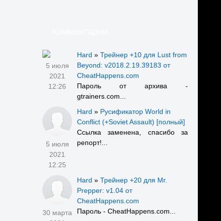
Комментарии
Hard
»
Трейнер +10 для Lust from
Beyond: v2018.2.19.39183 от
5 июля
CheatHappens.com
2021
Пароль от архива -
12:26
gtrainers.com...
Hard
»
Русификатор World in
Conflict (+Soviet Assault) [полный]
Ссылка заменена, спасибо за
репорт!...
5 июля
2021
12:25
Hard
»
Трейнер +20 для Mr.
Prepper: v1.04 от
CheatHappens.com
Пароль - CheatHappens.com...
30 марта