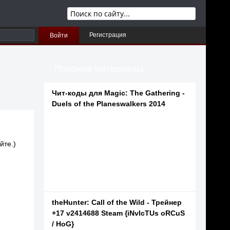
Регистрация
Войти
Похожие материалы
Чит-коды для Magic: The Gathering -
Duels of the Planeswalkers 2014
йте.)
theHunter: Call of the Wild - Трейнер
+17 v2414688 Steam {iNvIcTUs oRCuS
/ HoG}