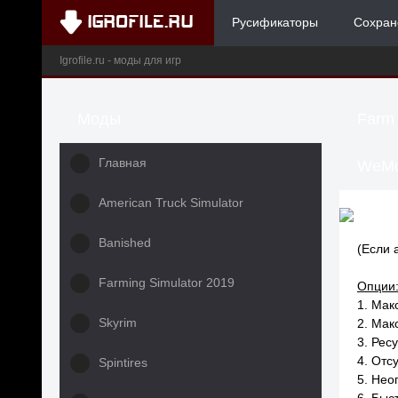
Русификаторы
Сохран
Igrofile.ru - моды для игр
Моды
Farm 
Главная
WeMo
American Truck Simulator
Banished
(Если 
Farming Simulator 2019
Опции
1. Мак
Skyrim
2. Мак
3. Рес
4. Отс
Spintires
5. Нео