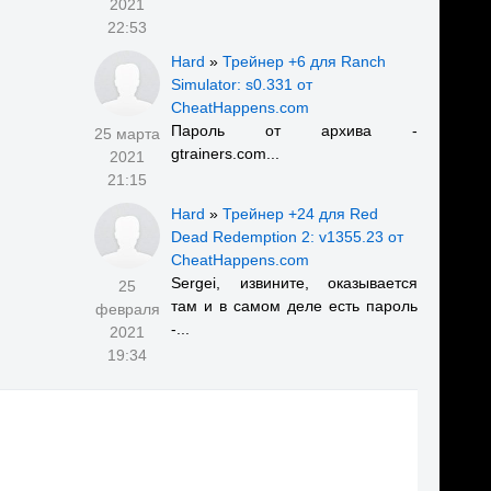
2021
22:53
Hard
»
Трейнер +6 для Ranch
Simulator: s0.331 от
CheatHappens.com
Пароль от архива -
25 марта
gtrainers.com...
2021
21:15
Hard
»
Трейнер +24 для Red
Dead Redemption 2: v1355.23 от
CheatHappens.com
Sergei, извините, оказывается
25
там и в самом деле есть пароль
февраля
-...
2021
19:34