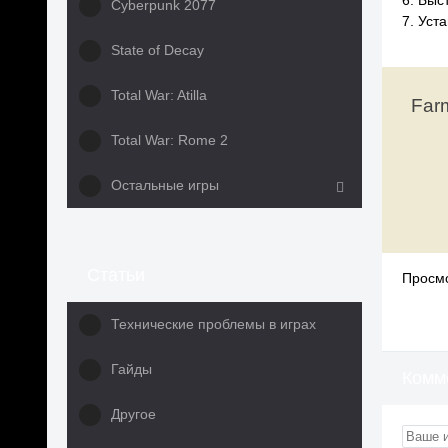
6. Быс
Cyberpunk 2077
7. Уст
State of Decay
Total War: Atilla
Far
Total War: Rome 2
Остальные игры
Статьи
Просмо
Технические проблемы в играх
Гайды
Комм
Другое