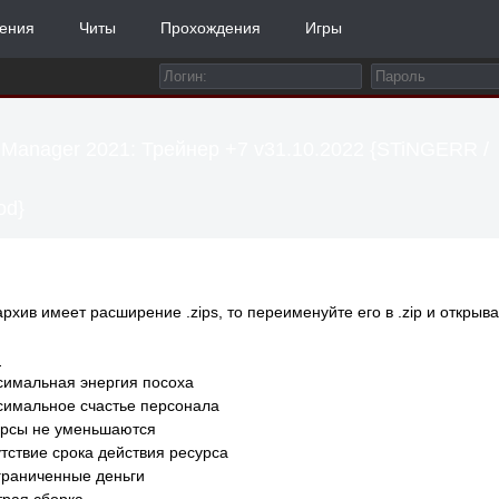
ения
Читы
Прохождения
Игры
Manager 2021: Трейнер +7 v31.10.2022 {STiNGERR /
d}
архив имеет расширение .zips, то переименуйте его в .zip и открыва
:
симальная энергия посоха
симальное счастье персонала
урсы не уменьшаются
утствие срока действия ресурса
граниченные деньги