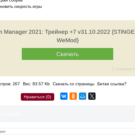
трая сборка
ановить скорость игры
m Manager 2021: Трейнер +7 v31.10.2022 {STiNGE
WeMod}
Скачать
С помощью M
тров: 267
Вес: 83.57 Kb
Скачать со страницы
Битая ссылка?
Нравиться (
0
)
ентарии