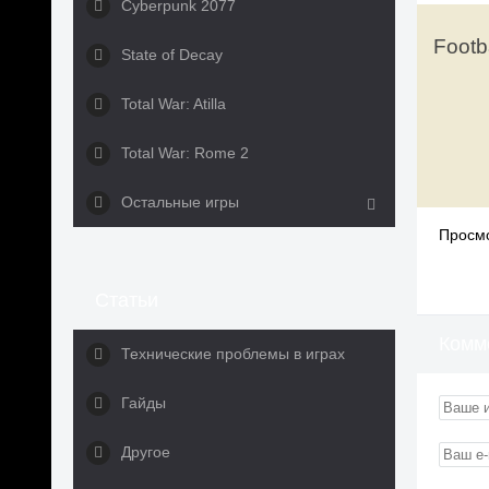
Cyberpunk 2077
Footb
State of Decay
Total War: Atilla
Total War: Rome 2
Остальные игры
Просмо
Статьи
Комм
Технические проблемы в играх
Гайды
Другое