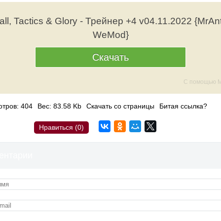
all, Tactics & Glory - Трейнер +4 v04.11.2022 {MrAnt
WeMod}
Скачать
С помощью M
тров: 404
Вес: 83.58 Kb
Скачать со страницы
Битая ссылка?
Нравиться (
0
)
ентарии