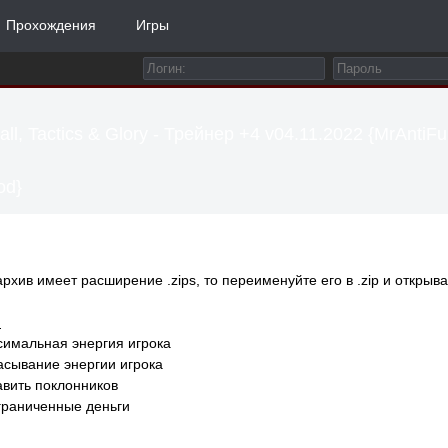
Прохождения
Игры
all, Tactics & Glory - Трейнер +4 v04.11.2022 {MrAntiFu
d}
архив имеет расширение .zips, то переименуйте его в .zip и открыва
:
симальная энергия игрока
асывание энергии игрока
авить поклонников
граниченные деньги