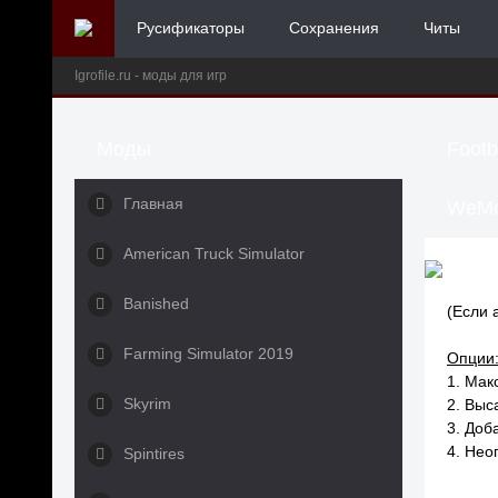
Русификаторы
Сохранения
Читы
Igrofile.ru - моды для игр
Моды
Footb
Главная
WeMo
American Truck Simulator
Banished
(Если 
Farming Simulator 2019
Опции
1. Мак
Skyrim
2. Выс
3. Доб
4. Нео
Spintires