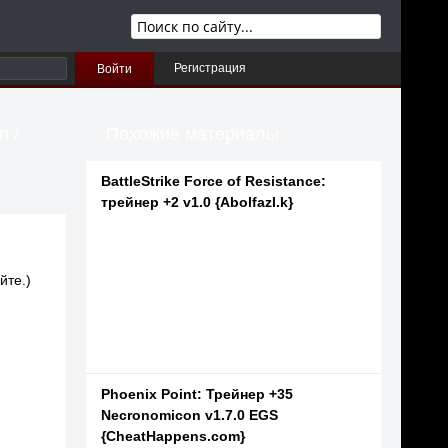
Регистрация
Войти
n /
Похожие материалы
BattleStrike Force of Resistance:
трейнер +2 v1.0 {Abolfazl.k}
йте.)
Phoenix Point: Трейнер +35
Necronomicon v1.7.0 EGS
{CheatHappens.com}