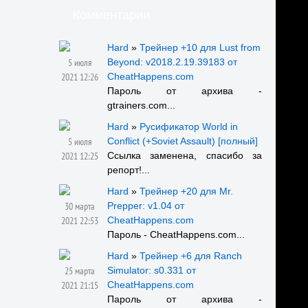
Комментарии
Hard
»
Трейнер +10 для Lust from
5 июля
Beyond: v2018.2.19.39183 от
2021 12:26
CheatHappens.com
Пароль от архива -
gtrainers.com...
Hard
»
Русификатор World in
5 июля
Conflict (+Soviet Assault) [полный]
2021 12:25
Ссылка заменена, спасибо за
репорт!...
Hard
»
Трейнер +20 для Mr.
30 марта
Prepper: v1.04 от
2021 22:53
CheatHappens.com
Пароль - CheatHappens.com...
Hard
»
Трейнер +6 для Ranch
25 марта
Simulator: s0.331 от
2021 21:15
CheatHappens.com
Пароль от архива -