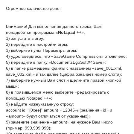
Огромное количество денег.
Внимание! Для выполнения данного трюка, Вам
понадобится программа «
Notapad ++
».
1) запустите в игру;
2) перейдите в настройки игры;
3) выберите пункт Параметры игры;
4) удостоверьтесь, что «SaveGame Compression» отключено;
5) перейдите в папку «DocumentsEgoSoftX4Save»;
6) в папке размещены файлы с названием «save_001.xml,
save_002.xml» и так далее (цифра означает номер слота);
7) выберите нужный Вам слот и щелкните правой кнопкой
мыши;
8) в появившемся меню выберите «редактировать с
помощью Notapad ++»;
9) найдите нижеуказанную строку:
account id="[0xee]" amount=«12345»/ (значения «id» и
«amount» будут отличаться от указанных);
9) замените значение «amount» на нужное Вам число
(пример: 999,999,999);