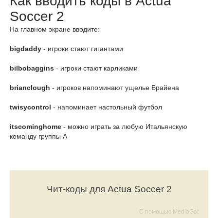
Как вводить коды в Actua
Soccer 2
На главном экране вводите:
bigdaddy
- игроки стают гигантами
bilbobaggins
- игроки стают карликами
brianclough
- игроков напоминают ущелье Брайена
twisycontrol
- напоминает настольный футбол
itscominghome
- можно играть за любую Итальянскую
команду группы А
Чит-коды для Actua Soccer 2
С помощью MediaGet