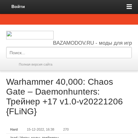
Войти
BAZAMODOV.RU - моды для игр
Полная версия сайта
Warhammer 40,000: Chaos
Gate – Daemonhunters:
Трейнер +17 v1.0-v20221206
{FLiNG}
Hard
15-12-2022, 16:38
270
load
/
Читы, коды, трейнеры