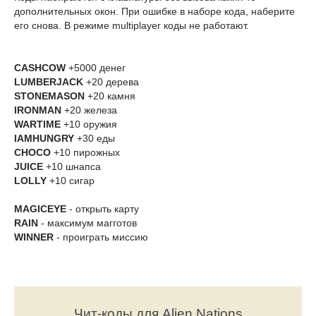
дополнительных окон. При ошибке в наборе кода, наберите
его снова. В режиме multiplayer коды не работают.
CASHCOW
+5000 денег
LUMBERJACK
+20 дерева
STONEMASON
+20 камня
IRONMAN
+20 железа
WARTIME
+10 оружия
IAMHUNGRY
+30 еды
CHOCO
+10 пирожных
JUICE
+10 шнапса
LOLLY
+10 сигар
MAGICEYE
- открыть карту
RAIN
- максимум магготов
WINNER
- проиграть миссию
Чит-коды для Alien Nations