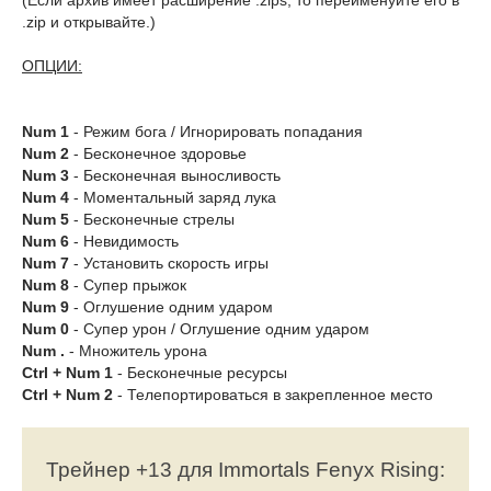
(Если архив имеет расширение .zips, то переименуйте его в
.zip и открывайте.)
ОПЦИИ:
Num 1
- Режим бога / Игнорировать попадания
Num 2
- Бесконечное здоровье
Num 3
- Бесконечная выносливость
Num 4
- Моментальный заряд лука
Num 5
- Бесконечные стрелы
Num 6
- Невидимость
Num 7
- Установить скорость игры
Num 8
- Супер прыжок
Num 9
- Оглушение одним ударом
Num 0
- Супер урон / Оглушение одним ударом
Num .
- Множитель урона
Ctrl + Num 1
- Бесконечные ресурсы
Ctrl + Num 2
- Телепортироваться в закрепленное место
Трейнер +13 для Immortals Fenyx Rising: