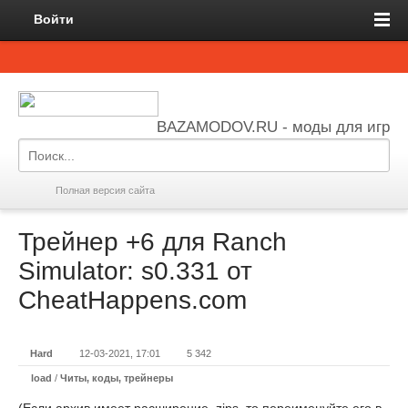
Войти
BAZAMODOV.RU - моды для игр
Полная версия сайта
Трейнер +6 для Ranch
Simulator: s0.331 от
CheatHappens.com
Hard
12-03-2021, 17:01
5 342
load
/
Читы, коды, трейнеры