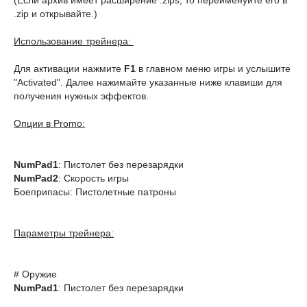
(Если архив имеет расширение .zips, то переименуйте его в
.zip и открывайте.)
Использование трейнера:
Для активации нажмите
F1
в главном меню игры и услышите
"Activated". Далее нажимайте указанные ниже клавиши для
получения нужных эффектов.
Опции в Promo:
NumPad1
: Пистолет без перезарядки
NumPad2
: Скорость игры
Боеприпасы: Пистолетные патроны
Параметры трейнера:
# Оружие
NumPad1
: Пистолет без перезарядки