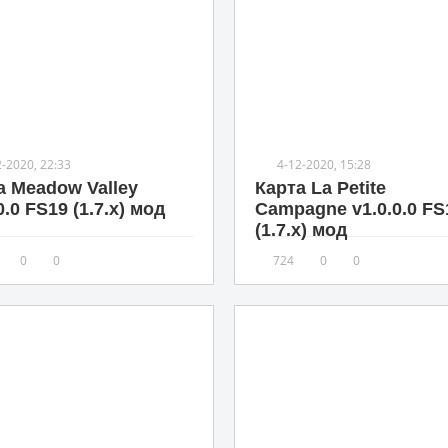
2-2020, 22:33
4-12-2020, 15:28
а Meadow Valley
Карта La Petite
0.0 FS19 (1.7.x) мод
Campagne v1.0.0.0 FS
(1.7.x) мод
0
0
724
0
0