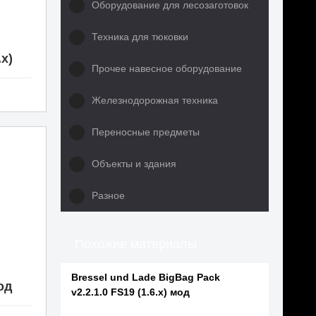
Оборудование для лесозаготовок
Техника для тюковки
.x)
Прочее навесное оборудование
Железнодорожная техника
Переносные предметы
Объекты и здания
Разное
Похожие материалы
Bressel und Lade BigBag Pack
мод
v2.2.1.0 FS19 (1.6.x) мод