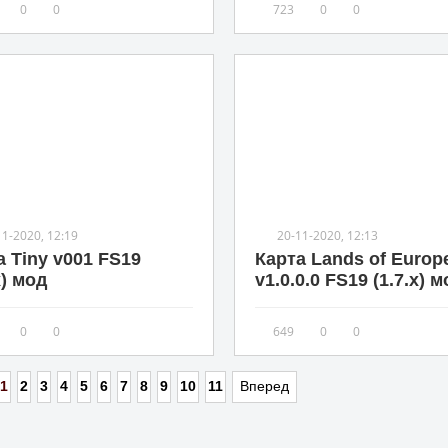
0
0
723
0
0
11-2020, 12:19
20-11-2020, 12:13
а Tiny v001 FS19
Карта Lands of Europ
x) мод
v1.0.0.0 FS19 (1.7.x) 
0
0
649
0
0
1
2
3
4
5
6
7
8
9
10
11
Вперед