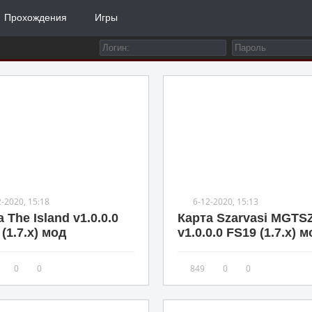
Прохождения
Игры
2-2020, 15:18
6-12-2020, 15:13
 The Island v1.0.0.0
Карта Szarvasi MGTS
(1.7.x) мод
v1.0.0.0 FS19 (1.7.x) 
0
0
849
0
0