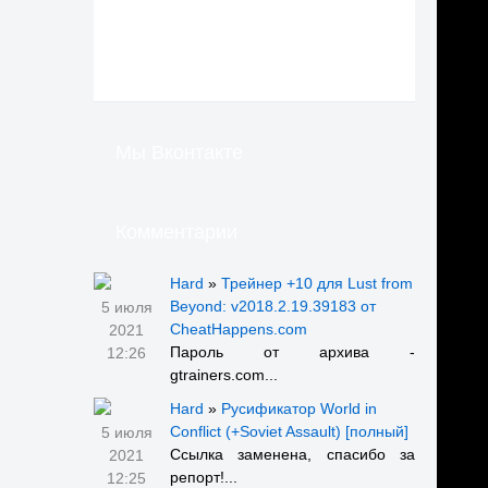
Мы Вконтакте
Комментарии
Hard
»
Трейнер +10 для Lust from
Beyond: v2018.2.19.39183 от
5 июля
CheatHappens.com
2021
Пароль от архива -
12:26
gtrainers.com...
Hard
»
Русификатор World in
Conflict (+Soviet Assault) [полный]
5 июля
Ссылка заменена, спасибо за
2021
репорт!...
12:25