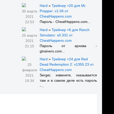
Hard
»
Трейнер +20 для Mr.
Prepper: v1.04 от
30 марта
CheatHappens.com
2021
Пароль - CheatHappens.com...
22:53
Hard
»
Трейнер +6 для Ranch
Simulator: s0.331 от
25 марта
CheatHappens.com
2021
Пароль от архива -
21:15
gtrainers.com...
Hard
»
Трейнер +24 для Red
Dead Redemption 2: v1355.23 от
25
CheatHappens.com
февраля
Sergei, извините, оказывается
2021
там и в самом деле есть пароль
19:34
-...