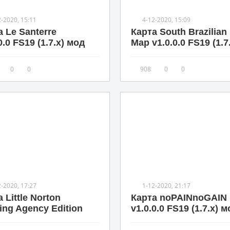
2-2020, 15:11
4-12-2020, 15:09
а Le Santerre
Карта South Brazilian
0.0 FS19 (1.7.x) мод
Map v1.0.0.0 FS19 (1.7
0
0
908
0
0
2-2020, 17:27
1-12-2020, 21:17
 Little Norton
Карта noPAINnoGAIN
ing Agency Edition
v1.0.0.0 FS19 (1.7.x) 