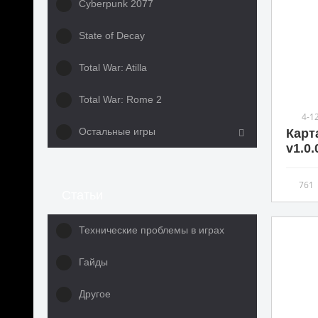
Cyberpunk 2077
State of Decay
Total War: Atilla
Total War: Rome 2
4-1
Остальные игры
Карт
v1.0.
761
Статьи
Технические проблемы в играх
Гайды
Другое