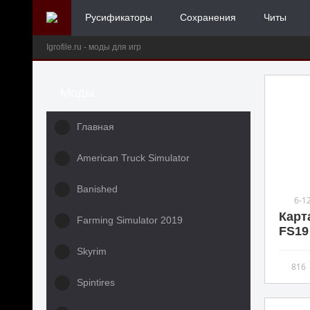
Русификаторы
Сохранения
Читы
Igrofile.ru - моды для игр
Моды
Главная
American Truck Simulator
Banished
6-1
Карта
Farming Simulator 2019
FS19 
Skyrim
816
Spintires