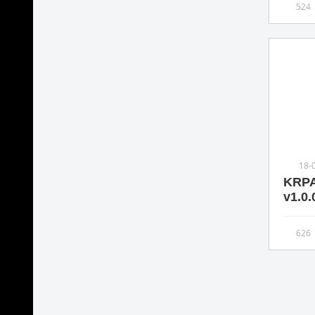
524
18-
KRPA
v1.0.
626