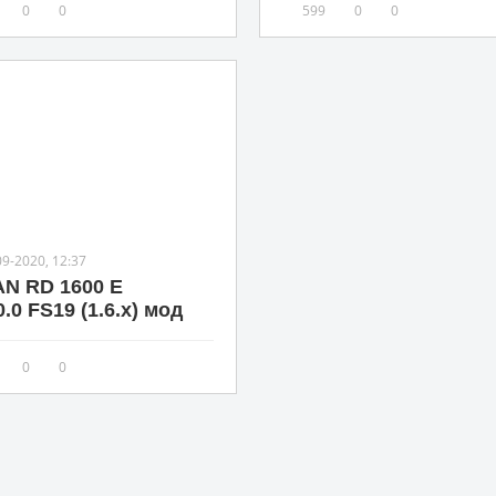
0
0
599
0
0
09-2020, 12:37
N RD 1600 E
0.0 FS19 (1.6.x) мод
0
0