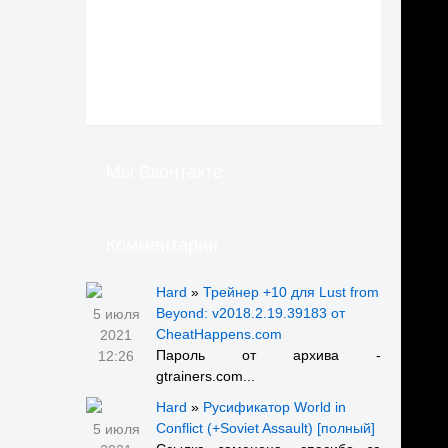
Мы Вконтакте
Комментарии
Hard
»
Трейнер +10 для Lust from
Beyond: v2018.2.19.39183 от
5 июля
CheatHappens.com
2021
Пароль от архива -
12:26
gtrainers.com...
Hard
»
Русификатор World in
Conflict (+Soviet Assault) [полный]
5 июля