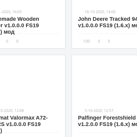
1-2020, 16:05
16-10-2020, 14:00
emade Wooden
John Deere Tracked 9
er v1.0.0.0 FS19
v1.0.0.0 FS19 (1.6.x) 
x) мод
0
0
530
0
0
10-2020, 12:08
5-10-2020, 12:57
mat Valormax A72-
Palfinger Forestshield
S v1.0.0.0 FS19
v1.2.0.0 FS19 (1.6.x) 
)