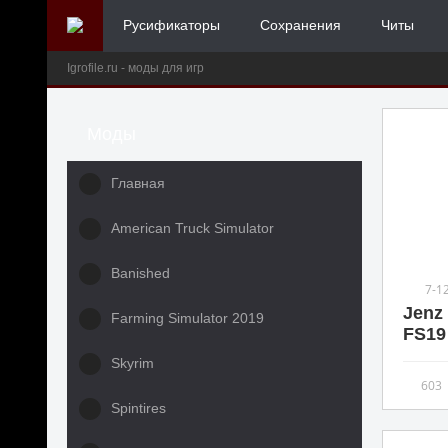
Русификаторы
Сохранения
Читы
Igrofile.ru - моды для игр
Моды
Главная
American Truck Simulator
Banished
7-1
Jenz 
Farming Simulator 2019
FS19 
Skyrim
603
Spintires