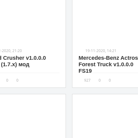
2-2020, 21:20
19-11-2020, 14:21
 Crusher v1.0.0.0
Mercedes-Benz Actros
(1.7.x) мод
Forest Truck v1.0.0.0
FS19
0
0
927
0
0