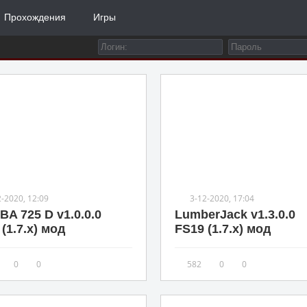
Прохождения
Игры
2-2020, 12:09
3-12-2020, 17:04
BA 725 D v1.0.0.0
LumberJack v1.3.0.0
(1.7.x) мод
FS19 (1.7.x) мод
0
0
582
0
0