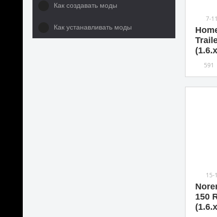
Как создавать моды
7-1
Как устанавливать моды
Hom
Trail
(1.6.
591
15-
Nore
150 R
(1.6.x