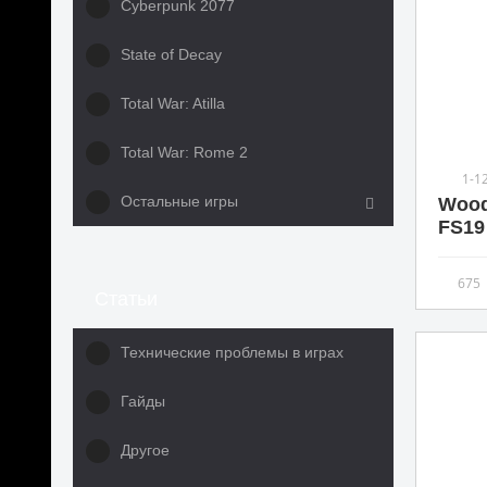
Cyberpunk 2077
State of Decay
Total War: Atilla
Total War: Rome 2
1-1
Остальные игры
Wood
FS19 
675
Статьи
Технические проблемы в играх
Гайды
Другое