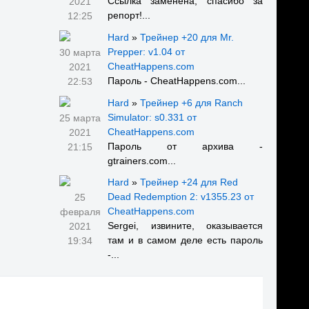
Ссылка заменена, спасибо за
2021
репорт!...
12:25
Hard
»
Трейнер +20 для Mr.
Prepper: v1.04 от
30 марта
CheatHappens.com
2021
Пароль - CheatHappens.com...
22:53
Hard
»
Трейнер +6 для Ranch
Simulator: s0.331 от
25 марта
CheatHappens.com
2021
Пароль от архива -
21:15
gtrainers.com...
Hard
»
Трейнер +24 для Red
Dead Redemption 2: v1355.23 от
25
CheatHappens.com
февраля
Sergei, извините, оказывается
2021
там и в самом деле есть пароль
19:34
-...