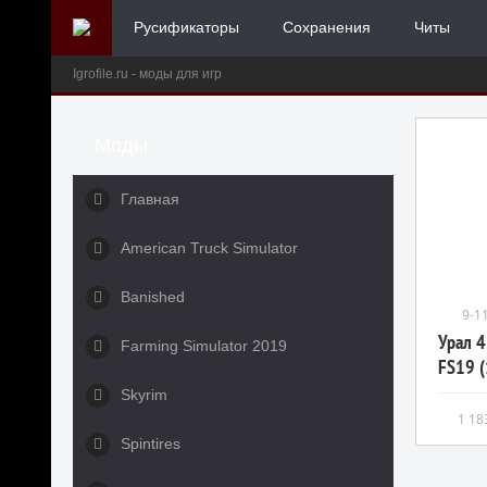
Русификаторы
Сохранения
Читы
Igrofile.ru - моды для игр
Моды
Главная
American Truck Simulator
Banished
9-1
Урал 
Farming Simulator 2019
FS19 (
Skyrim
1 18
Spintires