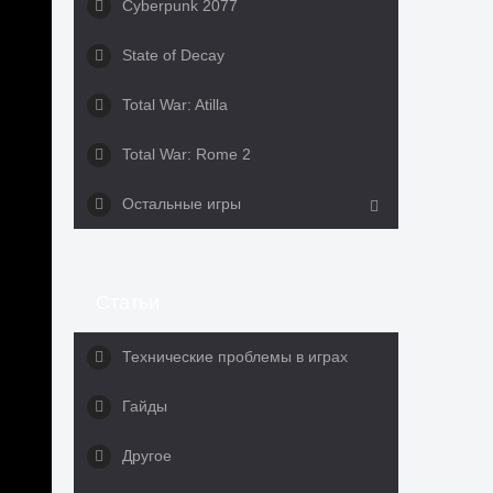
Cyberpunk 2077
State of Decay
Total War: Atilla
Total War: Rome 2
Остальные игры
Статьи
Технические проблемы в играх
Гайды
Другое