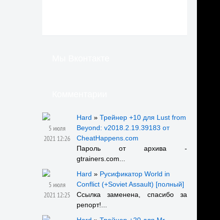
Мы Вконтакте
Комментарии
Hard
»
Трейнер +10 для Lust from
5 июля
Beyond: v2018.2.19.39183 от
2021 12:26
CheatHappens.com
Пароль от архива -
gtrainers.com...
Hard
»
Русификатор World in
5 июля
Conflict (+Soviet Assault) [полный]
2021 12:25
Ссылка заменена, спасибо за
репорт!...