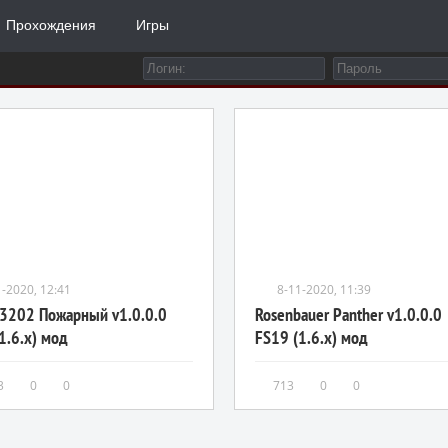
Прохождения
Игры
1-2020, 12:41
8-11-2020, 11:39
43202 Пожарный v1.0.0.0
Rosenbauer Panther v1.0.0.0
1.6.x) мод
FS19 (1.6.x) мод
3
0
0
713
0
0