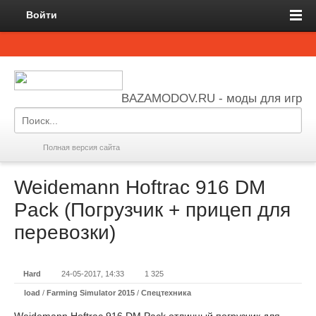
Войти
BAZAMODOV.RU - моды для игр
Полная версия сайта
Weidemann Hoftrac 916 DM
Pack (Погрузчик + прицеп для
перевозки)
Hard
24-05-2017, 14:33
1 325
load
/
Farming Simulator 2015
/
Спецтехника