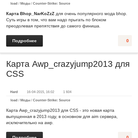
load
/
Моды
/
Counter-Strike: Source
Карта Bhop_NarKoZzZ
для очень популярного мода bhop.
Суть игры в том, что вам надо прыгать по блоком
преодолевая препятствия до самого финиша.
Подробнее
0
Карта Awp_crazyjump2013 для
CSS
Hard
16-04-2015, 16:02
1 604
load
/
Моды
/
Counter-Strike: Source
Карта Awp_crazyjump2013 для CSS - это новая карта
выпущенная в 2013 году, в основном для aim сервера,
исключительно на awp.
Подробнее
0