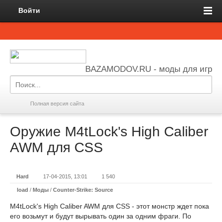
Войти
BAZAMODOV.RU - моды для игр
Полная версия сайта
Оружие M4tLock's High Caliber
AWM для CSS
Hard
17-04-2015, 13:01
1 540
load
/
Моды
/
Counter-Strike: Source
M4tLock's High Caliber AWM для CSS - этот монстр ждет пока
его возьмут и будут вырывать один за одним фраги. По