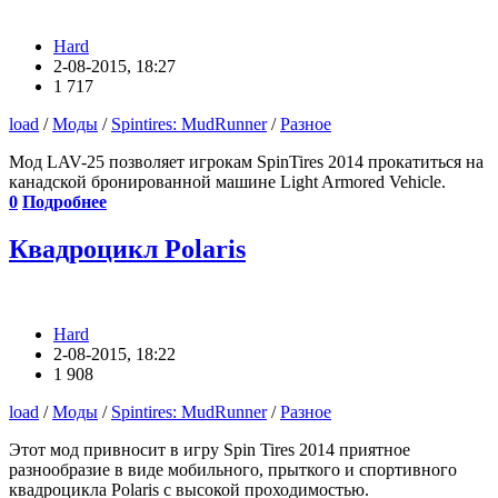
Hard
2-08-2015, 18:27
1 717
load
/
Моды
/
Spintires: MudRunner
/
Разное
Мод LAV-25 позволяет игрокам SpinTires 2014 прокатиться на
канадской бронированной машине Light Armored Vehicle.
0
Подробнее
Квадроцикл Polaris
Hard
2-08-2015, 18:22
1 908
load
/
Моды
/
Spintires: MudRunner
/
Разное
Этот мод привносит в игру Spin Tires 2014 приятное
разнообразие в виде мобильного, прыткого и спортивного
квадроцикла Polaris с высокой проходимостью.