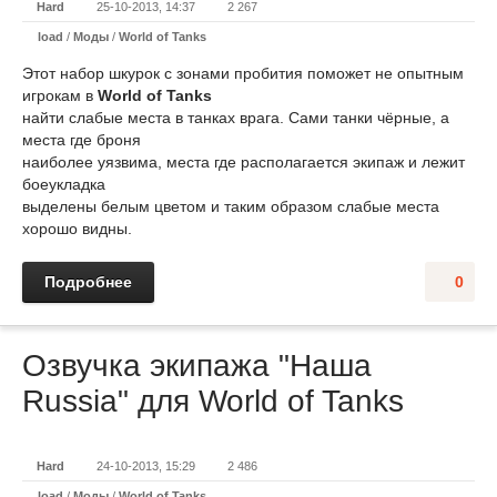
Hard
25-10-2013, 14:37
2 267
load
/
Моды
/
World of Tanks
Этот набор шкурок с зонами пробития поможет не опытным
игрокам в
World of Tanks
найти слабые места в танках врага. Сами танки чёрные, а
места где броня
наиболее уязвима, места где располагается экипаж и лежит
боеукладка
выделены белым цветом и таким образом слабые места
хорошо видны.
Подробнее
0
Озвучка экипажа "Наша
Russia" для World of Tanks
Hard
24-10-2013, 15:29
2 486
load
/
Моды
/
World of Tanks