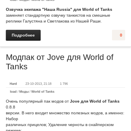
Озвучка экипажа "Наша Russia" для World of Tanks
заменяет стандартную озвучку танкистов на смешные
реплики Галустяна и Светлакова из Нашей Раши.
Подробнее
0
Модпак от Jove для World of
Tanks
Hard
23-10-2013, 21:18
1 796
load
/
Моды
/
World of Tanks
Очень популярный пак модов от
Jove для World of Tanks
0.8.8
версии. В него входит множество полезных модов, а именно:
Набор
различных прицелов; Удаление черноты в снайперском
режиме;