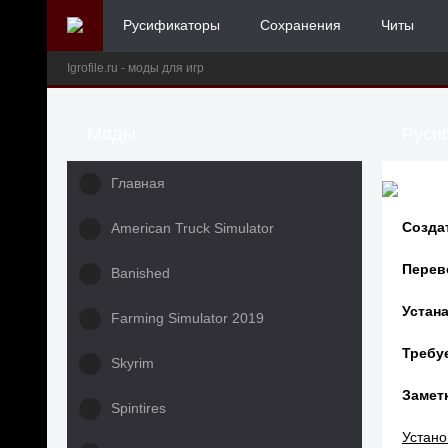
Русификаторы
Сохранения
Читы
Igrofile.ru - моды для игр
Моды
Русиф
Главная
Созда
American Truck Simulator
Перев
Banished
Устана
Farming Simulator 2019
Требу
Skyrim
Заметк
Spintires
Устано