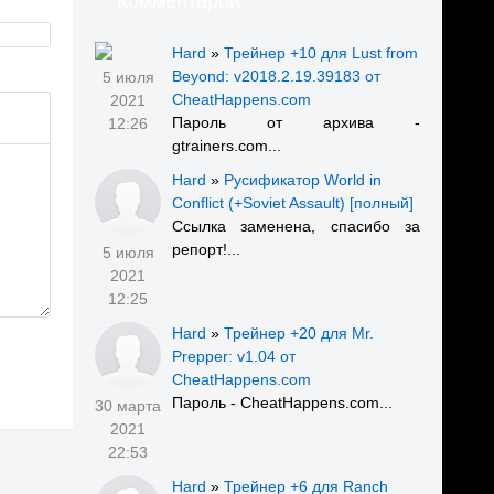
Комментарии
Hard
»
Трейнер +10 для Lust from
Beyond: v2018.2.19.39183 от
5 июля
CheatHappens.com
2021
Пароль от архива -
12:26
gtrainers.com...
Hard
»
Русификатор World in
Conflict (+Soviet Assault) [полный]
Ссылка заменена, спасибо за
репорт!...
5 июля
2021
12:25
Hard
»
Трейнер +20 для Mr.
Prepper: v1.04 от
CheatHappens.com
Пароль - CheatHappens.com...
30 марта
2021
22:53
Hard
»
Трейнер +6 для Ranch