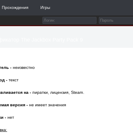
Прохождения
Игры
икатор The Jackbox Party Pack 9
тель -
неизвестно
од -
текст
вливается на -
пиратки, лицензия, Steam.
емая версия -
не имеет значения
и -
нет
вка: