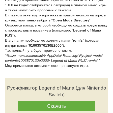
Необходим оригинальный образ игры С
ПАТЧЕМ 1.1.0
(на
1.0.0 не будет отображаться бэкграунд в главном меню игры,
а также могут быть проблемы с текстом.
В главном окне эмулятора нажать правой кнопкой на игре, и
контекстном меню выбрать “
Open Mods Directory
”.
Откроется папка, в которой необходимо создать новую папку
с произвольным названием (например, “
Legend of Mana
RUS
”).
В эту папку необходимо закинуть папку “
romfs
” (которая
внутри папки “
01003570130E2000
”).
Т.е. полный путь будет примерно таким:
“
%имя_пользователя%/ AppData/ Roaming/ Ryujinx/ mods/
contents1003570130e2000/ Legend of Mana RUS/ romfs/
”
Мод применится автоматически при запуске игры.
Русификатор Legend of Mana (для Nintendo
Switch)
Скачать