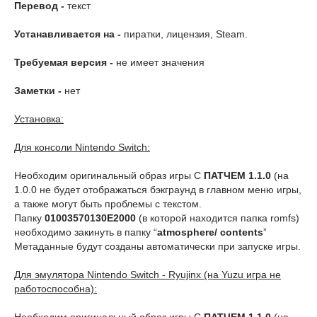
Перевод -
текст
Устанавливается на -
пиратки, лицензия, Steam.
Требуемая версия -
не имеет значения
Заметки -
нет
Установка:
Для консоли Nintendo Switch:
Необходим оригинальный образ игры С
ПАТЧЕМ 1.1.0
(на
1.0.0 не будет отображаться бэкграунд в главном меню игры,
а также могут быть проблемы с текстом.
Папку
01003570130E2000
(в которой находится папка romfs)
необходимо закинуть в папку “
atmosphere/ contents
”
Метаданные будут созданы автоматически при запуске игры.
Для эмулятора Nintendo Switch - Ryujinx (на Yuzu игра не
работоспособна):