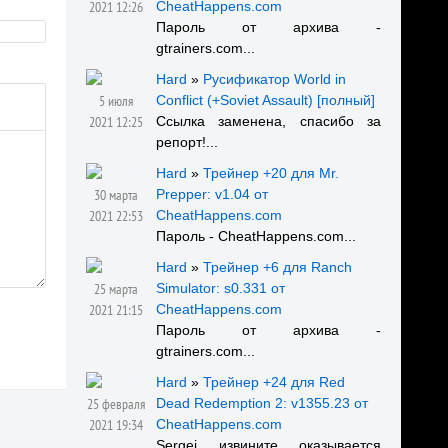
2021 12:26
CheatHappens.com
Пароль от архива -
gtrainers.com...
Hard
»
Русификатор World in
5 июля
Conflict (+Soviet Assault) [полный]
2021 12:25
Ссылка заменена, спасибо за
репорт!...
Hard
»
Трейнер +20 для Mr.
30 марта
Prepper: v1.04 от
2021 22:53
CheatHappens.com
Пароль - CheatHappens.com...
Hard
»
Трейнер +6 для Ranch
25 марта
Simulator: s0.331 от
2021 21:15
CheatHappens.com
Пароль от архива -
gtrainers.com...
Hard
»
Трейнер +24 для Red
25 февраля
Dead Redemption 2: v1355.23 от
2021 19:34
CheatHappens.com
Sergei, извините, оказывается