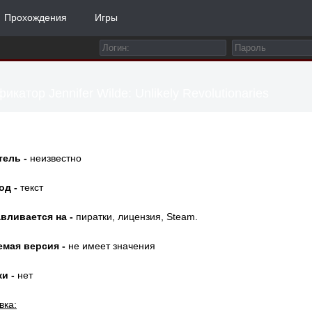
Прохождения
Игры
икатор Jennifer Wilde: Unlikely Revolutionaries
тель -
неизвестно
од -
текст
вливается на -
пиратки, лицензия, Steam.
емая версия -
не имеет значения
и -
нет
вка: