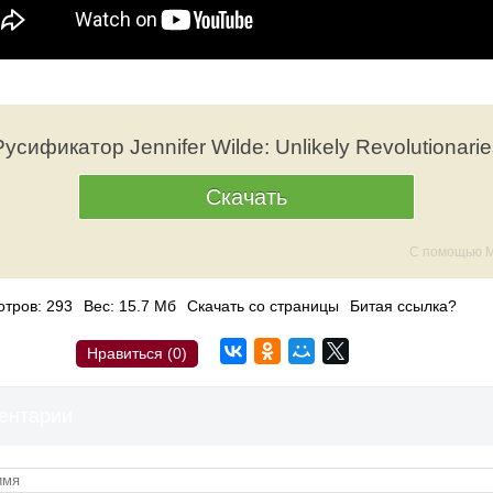
Русификатор Jennifer Wilde: Unlikely Revolutionarie
Скачать
С помощью M
тров: 293
Вес: 15.7 Мб
Скачать со страницы
Битая ссылка?
Нравиться (
0
)
ентарии