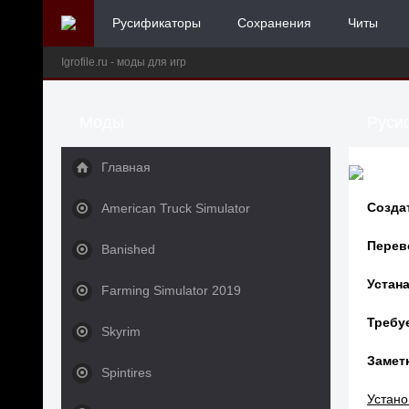
Русификаторы
Сохранения
Читы
Igrofile.ru - моды для игр
Моды
Русиф
Главная
Созда
American Truck Simulator
Перев
Banished
Устана
Farming Simulator 2019
Требу
Skyrim
Заметк
Spintires
Устано