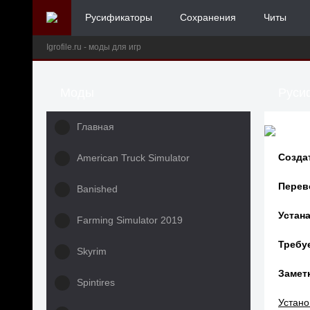
Русификаторы
Сохранения
Читы
Igrofile.ru - моды для игр
Моды
Русиф
Главная
Созда
American Truck Simulator
Перев
Banished
Устана
Farming Simulator 2019
Требу
Skyrim
Заметк
Spintires
Устано