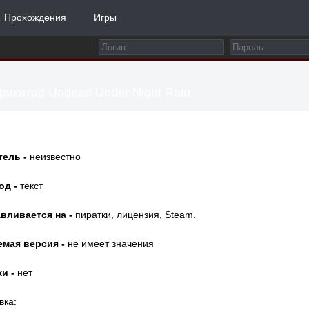
Прохождения
Игры
икатор Undead Under Night Rain
тель -
неизвестно
од -
текст
вливается на -
пиратки, лицензия, Steam.
емая версия -
не имеет значения
и -
нет
вка: