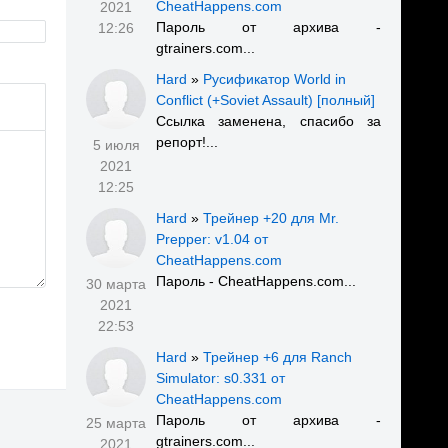
CheatHappens.com
2021
Пароль от архива -
12:26
gtrainers.com...
Hard
»
Русификатор World in
Conflict (+Soviet Assault) [полный]
Ссылка заменена, спасибо за
репорт!...
5 июля
2021
12:25
Hard
»
Трейнер +20 для Mr.
Prepper: v1.04 от
CheatHappens.com
Пароль - CheatHappens.com...
30 марта
2021
22:53
Hard
»
Трейнер +6 для Ranch
Simulator: s0.331 от
CheatHappens.com
Пароль от архива -
25 марта
gtrainers.com...
2021