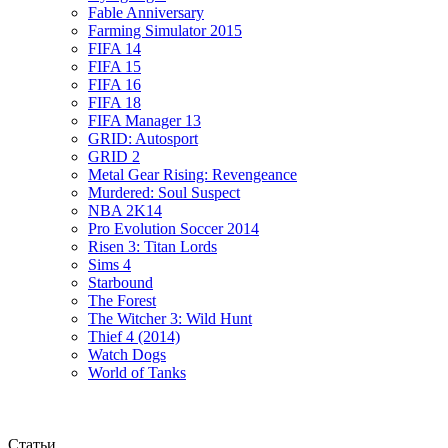
Fable Anniversary
Farming Simulator 2015
FIFA 14
FIFA 15
FIFA 16
FIFA 18
FIFA Manager 13
GRID: Autosport
GRID 2
Metal Gear Rising: Revengeance
Murdered: Soul Suspect
NBA 2K14
Pro Evolution Soccer 2014
Risen 3: Titan Lords
Sims 4
Starbound
The Forest
The Witcher 3: Wild Hunt
Thief 4 (2014)
Watch Dogs
World of Tanks
Статьи