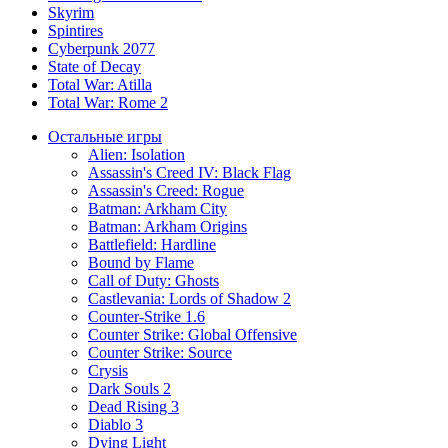
Skyrim
Spintires
Cyberpunk 2077
State of Decay
Total War: Atilla
Total War: Rome 2
Остальные игры
Alien: Isolation
Assassin's Creed IV: Black Flag
Assassin's Creed: Rogue
Batman: Arkham City
Batman: Arkham Origins
Battlefield: Hardline
Bound by Flame
Call of Duty: Ghosts
Castlevania: Lords of Shadow 2
Counter-Strike 1.6
Counter Strike: Global Offensive
Counter Strike: Source
Crysis
Dark Souls 2
Dead Rising 3
Diablo 3
Dying Light