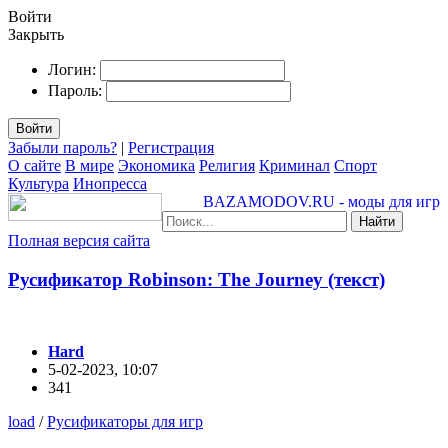
Войти
Закрыть
Логин:
Пароль:
Войти
Забыли пароль?
|
Регистрация
О сайте
В мире
Экономика
Религия
Криминал
Спорт
Культура
Инопресса
BAZAMODOV.RU - моды для игр
Найти
Полная версия сайта
Русификатор Robinson: The Journey (текст)
Hard
5-02-2023, 10:07
341
load
/
Русификаторы для игр