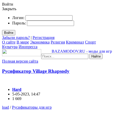
Войти
Закрыть
Логин:
Пароль:
Войти
Забыли пароль?
|
Регистрация
О сайте
В мире
Экономика
Религия
Криминал
Спорт
Культура
Инопресса
BAZAMODOV.RU - моды для игр
Найти
Полная версия сайта
Русификатор Village Rhapsody
Hard
5-05-2023, 14:47
1 669
load
/
Русификаторы для игр