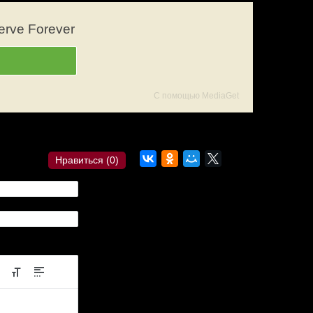
rve Forever
С помощью MediaGet
сылка?
Комментарии
Нравиться (
0
)