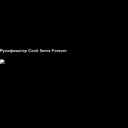
Статьи
Технические проблемы в играх
Гайды
Другое
Как создавать моды
Как устанавливать моды
Русификатор Cook Serve Forever
Создатель -
неизвестно
Перевод -
текст
Устанавливается на -
пиратки, лицензия, Steam.
Требуемая версия -
не имеет значения
Заметки -
нет