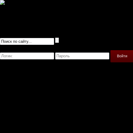
Русификаторы
Сохранения
Читы
Прохождения
Игры
Igrofile.ru - моды для игр
Войти
Регистрация
Моды
Главная
American Truck Simulator
Banished
Farming Simulator 2019
Skyrim
Spintires