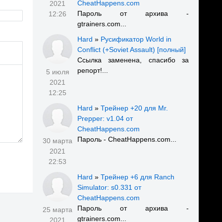
CheatHappens.com
2021
Пароль от архива -
12:26
gtrainers.com...
Hard
»
Русификатор World in
Conflict (+Soviet Assault) [полный]
Ссылка заменена, спасибо за
репорт!...
5 июля
2021
12:25
Hard
»
Трейнер +20 для Mr.
Prepper: v1.04 от
CheatHappens.com
Пароль - CheatHappens.com...
30 марта
2021
22:53
Hard
»
Трейнер +6 для Ranch
Simulator: s0.331 от
CheatHappens.com
Пароль от архива -
25 марта
gtrainers.com...
2021