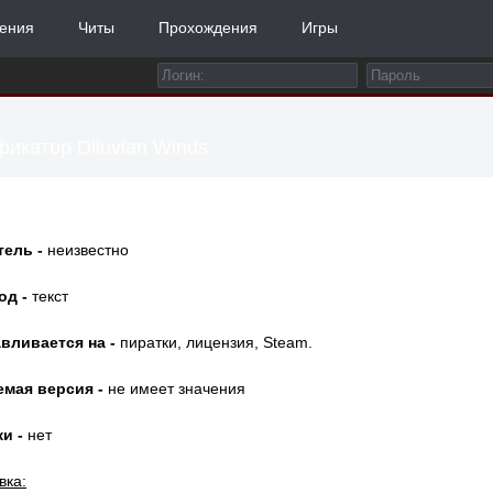
ения
Читы
Прохождения
Игры
икатор Diluvian Winds
тель -
неизвестно
од -
текст
вливается на -
пиратки, лицензия, Steam.
емая версия -
не имеет значения
и -
нет
вка: