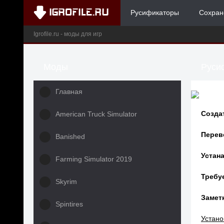
Русификаторы
Сохран
Igrofile.ru - моды для игр
Моды
Русиф
Главная
Созда
American Truck Simulator
Перев
Banished
Устана
Farming Simulator 2019
Требу
Skyrim
Заметк
Spintires
Устано