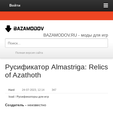
Войти
BAZAMODOV.RU - моды для игр
Полная версия сайта
Русификатор Almastriga: Relics
of Azathoth
Hard
24-07-2023, 12:14
347
load
/
Русификаторы для игр
Создатель -
неизвестно