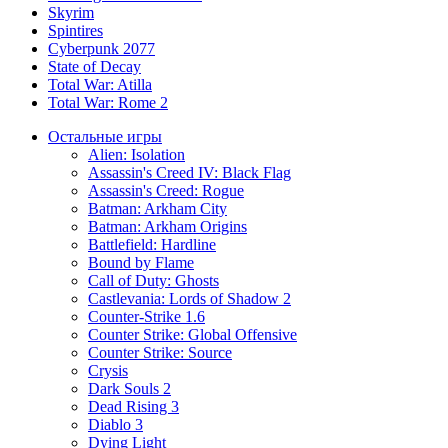
Skyrim
Spintires
Cyberpunk 2077
State of Decay
Total War: Atilla
Total War: Rome 2
Остальные игры
Alien: Isolation
Assassin's Creed IV: Black Flag
Assassin's Creed: Rogue
Batman: Arkham City
Batman: Arkham Origins
Battlefield: Hardline
Bound by Flame
Call of Duty: Ghosts
Castlevania: Lords of Shadow 2
Counter-Strike 1.6
Counter Strike: Global Offensive
Counter Strike: Source
Crysis
Dark Souls 2
Dead Rising 3
Diablo 3
Dying Light