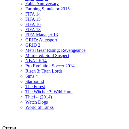
Fable Anniversary
Farming Simulator 2015
FIFA 14
FIFA 15
FIFA 16
FIFA 18
FIFA Manager 13
GRID: Autosport
GRID 2
Metal Gear Rising: Revengeance
Murdered: Soul Suspect
NBA 2K14
Pro Evolution Soccer 2014
Risen 3: Titan Lords
Sims 4
Starbound
The Forest
The Witcher 3: Wild Hunt
Thief 4 (2014)
Watch Dogs
World of Tanks
Статьи