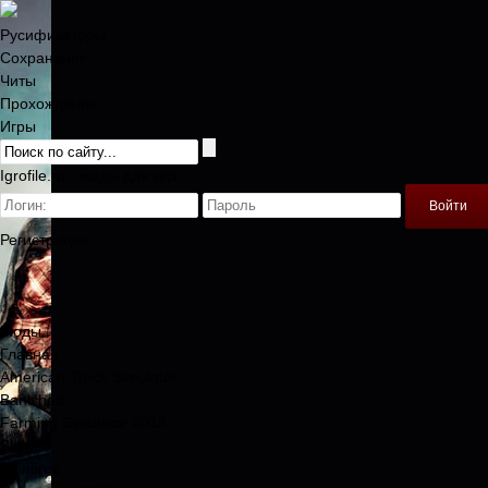
Русификаторы
Сохранения
Читы
Прохождения
Игры
Igrofile.ru - моды для игр
Войти
Регистрация
Моды
Главная
American Truck Simulator
Banished
Farming Simulator 2019
Skyrim
Spintires