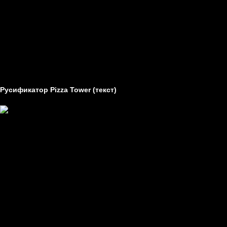
Статьи
Технические проблемы в играх
Гайды
Другое
Как создавать моды
Как устанавливать моды
Русификатор Pizza Tower (текст)
Создатель -
NikSkay, M1sterMamba
Перевод -
текст
Устанавливается на -
пиратки, лицензия, Steam.
Требуемая версия -
1.0.311 [Steam]
Заметки -
нет