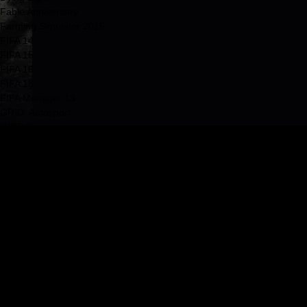
Fable Anniversary
Farming Simulator 2015
FIFA 14
FIFA 15
FIFA 16
FIFA 18
FIFA Manager 13
GRID: Autosport
GRID 2
Metal Gear Rising: Revengeance
Murdered: Soul Suspect
NBA 2K14
Pro Evolution Soccer 2014
Risen 3: Titan Lords
Sims 4
Starbound
The Forest
The Witcher 3: Wild Hunt
Thief 4 (2014)
Watch Dogs
World of Tanks