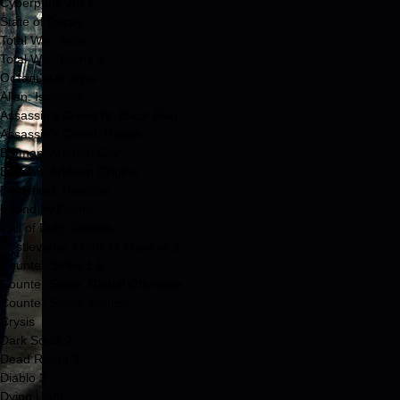
Cyberpunk 2077
State of Decay
Total War: Atilla
Total War: Rome 2
Остальные игры
Alien: Isolation
Assassin's Creed IV: Black Flag
Assassin's Creed: Rogue
Batman: Arkham City
Batman: Arkham Origins
Battlefield: Hardline
Bound by Flame
Call of Duty: Ghosts
Castlevania: Lords of Shadow 2
Counter-Strike 1.6
Counter Strike: Global Offensive
Counter Strike: Source
Crysis
Dark Souls 2
Dead Rising 3
Diablo 3
Dying Light