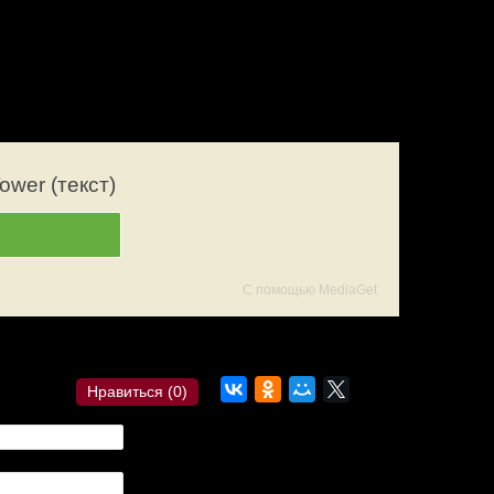
wer (текст)
С помощью MediaGet
ылка?
Комментарии
Нравиться (
0
)