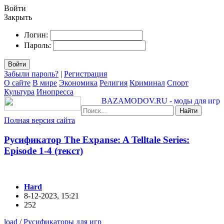
Войти
Закрыть
Логин:
Пароль:
Войти
Забыли пароль?
|
Регистрация
О сайте
В мире
Экономика
Религия
Криминал
Спорт
Культура
Инопресса
BAZAMODOV.RU - моды для игр
Найти
Полная версия сайта
Русификатор The Expanse: A Telltale Series:
Episode 1-4 (текст)
Hard
8-12-2023, 15:21
252
load
/
Русификаторы для игр