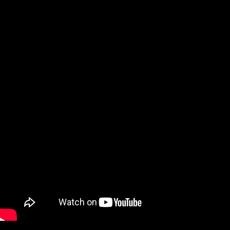
Установка:
Перенесите скачанные файлы по пути
Steam/steamapps/common/A