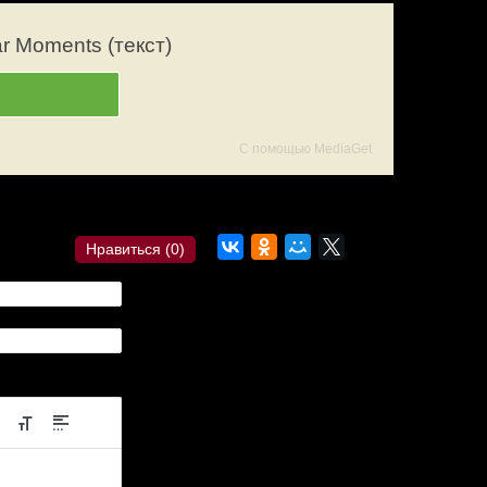
r Moments (текст)
С помощью MediaGet
ылка?
Комментарии
Нравиться (
0
)