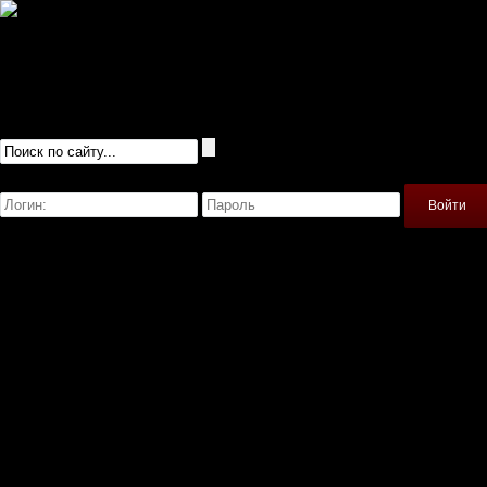
Русификаторы
Сохранения
Читы
Прохождения
Игры
Igrofile.ru - моды для игр
Войти
Регистрация
Моды
Главная
American Truck Simulator
Banished
Farming Simulator 2019
Skyrim
Spintires