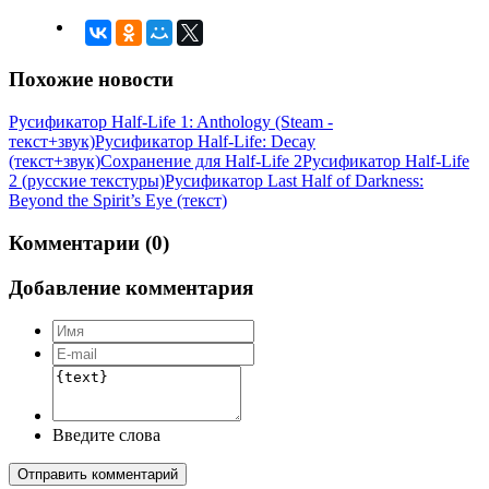
Похожие новости
Русификатор Half-Life 1: Anthology (Steam -
текст+звук)
Русификатор Half-Life: Decay
(текст+звук)
Сохранение для Half-Life 2
Русификатор Half-Life
2 (русские текстуры)
Русификатор Last Half of Darkness:
Beyond the Spirit’s Eye (текст)
Комментарии (0)
Добавление комментария
Введите слова
Отправить комментарий