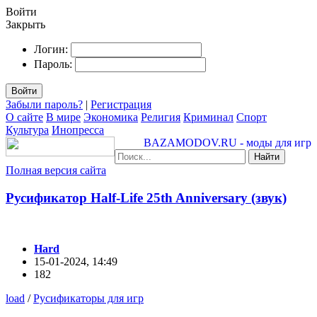
Войти
Закрыть
Логин:
Пароль:
Войти
Забыли пароль?
|
Регистрация
О сайте
В мире
Экономика
Религия
Криминал
Спорт
Культура
Инопресса
BAZAMODOV.RU - моды для игр
Найти
Полная версия сайта
Русификатор Half-Life 25th Anniversary (звук)
Hard
15-01-2024, 14:49
182
load
/
Русификаторы для игр