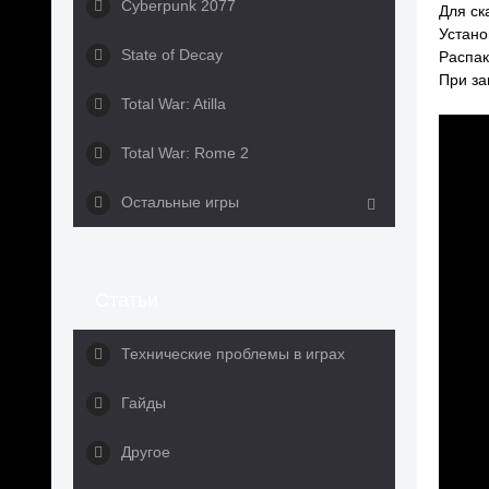
Cyberpunk 2077
Для ск
Устано
State of Decay
Распак
При за
Total War: Atilla
Total War: Rome 2
Остальные игры
Статьи
Технические проблемы в играх
Гайды
Другое