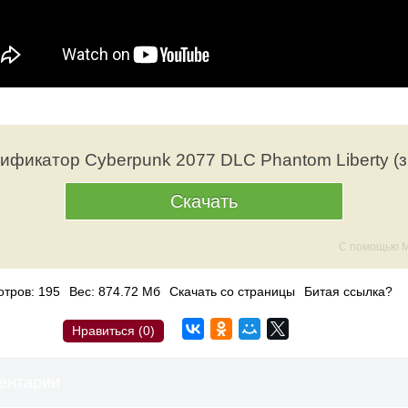
ификатор Cyberpunk 2077 DLC Phantom Liberty (з
Скачать
С помощью M
тров: 195
Вес: 874.72 Мб
Скачать со страницы
Битая ссылка?
Нравиться (
0
)
ентарии