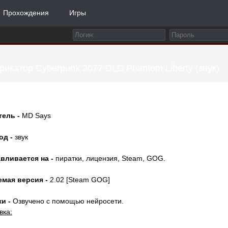
Прохождения
Игры
икатор Cyberpunk 2077 DLC Phantom Liberty (звук)
тель -
MD Says
од -
звук
вливается на -
пиратки, лицензия, Steam, GOG.
емая версия -
2.02 [Steam GOG]
и -
Озвучено с помощью нейросети.
вка: