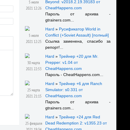
5 июля
Beyond: v2018.2.19.39183 от
2021 12:26
CheatHappens.com
Пароль от архива -
gtrainers.com...
Hard
»
Русификатор World in
5 июля
Conflict (+Soviet Assault) [полный]
2021 12:25
Ссылка заменена, спасибо за
репорт!...
Hard
»
Трейнер +20 для Mr.
30 марта
Prepper: v1.04 от
2021 22:53
CheatHappens.com
Пароль - CheatHappens.com...
Hard
»
Трейнер +6 для Ranch
25 марта
Simulator: s0.331 от
2021 21:15
CheatHappens.com
Пароль от архива -
gtrainers.com...
Hard
»
Трейнер +24 для Red
25 февраля
Dead Redemption 2: v1355.23 от
2021 19:34
CheatHappens.com