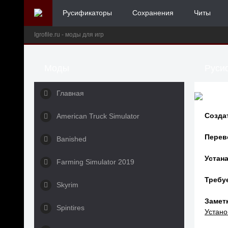
Русификаторы
Сохранения
Читы
Igrofile.ru - моды для игр
Моды
Русиф
Главная
Созда
American Truck Simulator
Перев
Banished
Устана
Farming Simulator 2019
Требу
Skyrim
Заметк
Spintires
Устано