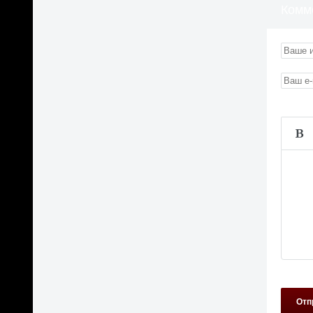
Комм
Отп