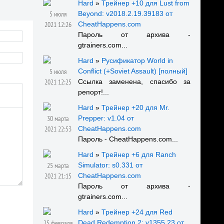
Hard
»
Трейнер +10 для Lust from
5 июля
Beyond: v2018.2.19.39183 от
2021 12:26
CheatHappens.com
Пароль от архива -
gtrainers.com...
Hard
»
Русификатор World in
5 июля
Conflict (+Soviet Assault) [полный]
2021 12:25
Ссылка заменена, спасибо за
репорт!...
Hard
»
Трейнер +20 для Mr.
30 марта
Prepper: v1.04 от
2021 22:53
CheatHappens.com
Пароль - CheatHappens.com...
Hard
»
Трейнер +6 для Ranch
25 марта
Simulator: s0.331 от
2021 21:15
CheatHappens.com
Пароль от архива -
gtrainers.com...
Hard
»
Трейнер +24 для Red
25 февраля
Dead Redemption 2: v1355.23 от