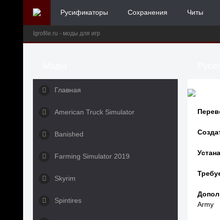
Русификаторы
Сохранения
Читы
Igrofile.ru - моды для игр
Моды
Русиф
Главная
Перев
American Truck Simulator
Созда
Banished
Устана
Farming Simulator 2019
Требу
Skyrim
Допол
Spintires
Army