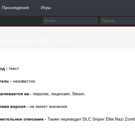
Прохождения
Игры
икатор Sniper Elite 2 (текст)
од -
текст
тель -
неизвестно
вливается на -
пиратки, лицензия, Steam.
емая версия -
не имеет значения
нительное описание -
Также переводит DLC Sniper Elite:Nazi Zomb