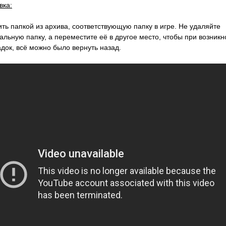
вка:
ть папкой из архива, соответствующую папку в игре. Не удаляйте
альную папку, а переместите её в другое место, чтобы при возник
док, всё можно было вернуть назад.