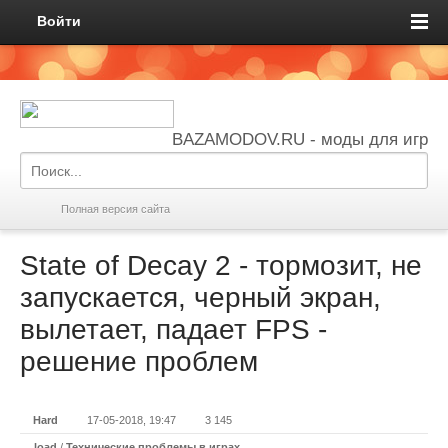
Войти
BAZAMODOV.RU - моды для игр
Полная версия сайта
State of Decay 2 - тормозит, не
запускается, черный экран,
вылетает, падает FPS -
решение проблем
Hard
17-05-2018, 19:47
3 145
load
/
Технические проблемы в играх