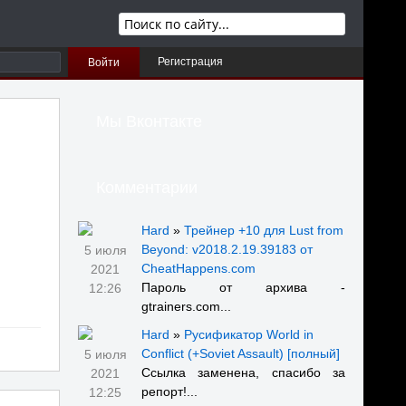
Регистрация
Войти
Мы Вконтакте
Комментарии
Hard
»
Трейнер +10 для Lust from
Beyond: v2018.2.19.39183 от
5 июля
CheatHappens.com
2021
Пароль от архива -
12:26
gtrainers.com...
Hard
»
Русификатор World in
Conflict (+Soviet Assault) [полный]
5 июля
Ссылка заменена, спасибо за
2021
репорт!...
12:25