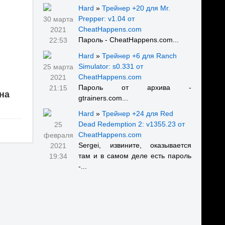
Hard
»
Трейнер +20 для Mr.
Prepper: v1.04 от
30 марта
CheatHappens.com
2021
Пароль - CheatHappens.com...
22:53
Hard
»
Трейнер +6 для Ranch
Simulator: s0.331 от
25 марта
CheatHappens.com
2021
Пароль от архива -
21:15
на
gtrainers.com...
Hard
»
Трейнер +24 для Red
Dead Redemption 2: v1355.23 от
25
CheatHappens.com
февраля
Sergei, извините, оказывается
2021
там и в самом деле есть пароль
19:34
-...