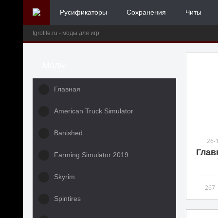
Русификаторы
Сохранения
Читы
Igrofile.ru - моды для игр
Моды
Главная
American Truck Simulator
Banished
26-
Глав
Farming Simulator 2019
Skyrim
267
Spintires