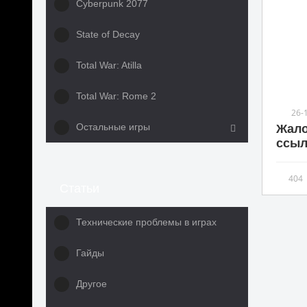
Cyberpunk 2077
State of Decay
Total War: Atilla
Total War: Rome 2
26-
Остальные игры
Жало
ссыл
404
Статьи
Технические проблемы в играх
Гайды
Другое