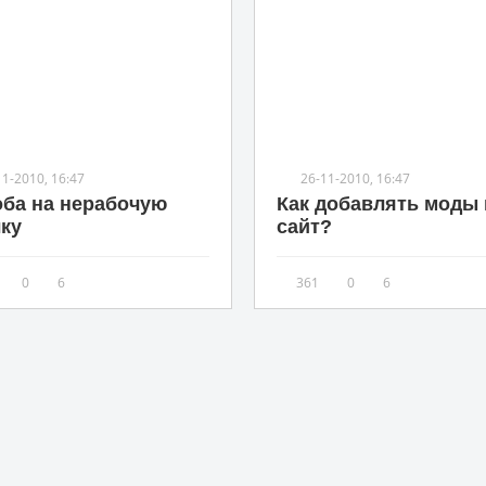
11-2010, 16:47
26-11-2010, 16:47
ба на нерабочую
Как добавлять моды 
ку
сайт?
0
6
361
0
6