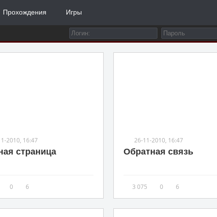
Прохождения
Игры
11-2010, 16:47
26-11-2010, 16:47
ная страница
Обратная связь
0
6
3 075
0
6