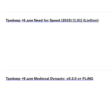
Трейнер +6 для Need for Speed (2015) [1.01] {LinGon}
Трейнер +8 для Medieval Dynasty: v0.3.0 от FLiNG