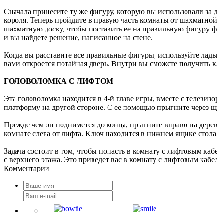
Сначала принесите ту же фигуру, которую вы использовали за д
короля. Теперь пройдите в правую часть комнаты от шахматной 
шахматную доску, чтобы поставить ее на правильную фигуру фер
и вы найдете решение, написанное на стене.
Когда вы расставите все правильные фигуры, используйте ладью
вами откроется потайная дверь. Внутри вы сможете получить к
ГОЛОВОЛОМКА С ЛИФТОМ
Эта головоломка находится в 4-й главе игры, вместе с телевизо
платформу на другой стороне. С ее помощью прыгните через щел
Прежде чем он поднимется до конца, прыгните вправо на деревя
комнате слева от лифта. Ключ находится в нижнем ящике стола,
Задача состоит в том, чтобы попасть в комнату с лифтовым ка
с верхнего этажа. Это приведет вас в комнату с лифтовым кабе
Комментарии