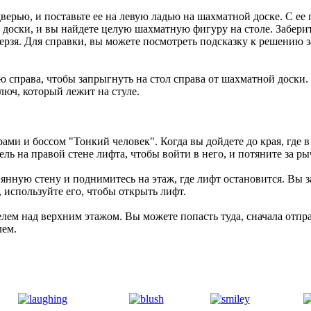
верью, и поставьте ее на левую ладью на шахматной доске. С ее
доски, и вы найдете целую шахматную фигуру на столе. Заберите
зя. Для справки, вы можете посмотреть подсказку к решению за 
 справа, чтобы запрыгнуть на стол справа от шахматной доски. 
люч, который лежит на стуле.
рами и боссом "Тонкий человек". Когда вы дойдете до края, где в
ь на правой стене лифта, чтобы войти в него, и потяните за ры
нную стену и поднимитесь на этаж, где лифт остановится. Вы зам
 используйте его, чтобы открыть лифт.
белем над верхним этажом. Вы можете попасть туда, сначала отп
лем.