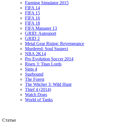
Farming Simulator 2015
FIFA 14
FIFA 15
FIFA 16
FIFA 18
FIFA Manager 13
GRID: Autosport
GRID 2
Metal Gear Rising: Revengeance
Murdered: Soul Suspect
NBA 2K14
Pro Evolution Soccer 2014
Risen 3: Titan Lords
Sims 4
Starbound
The Forest
The Witcher 3: Wild Hunt
Thief 4 (2014)
Watch Dogs
World of Tanks
Статьи