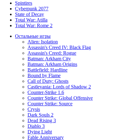
Spintires
Cyberpunk 2077
State of Decay
Total War: Atilla
Total War: Rome 2
Остальные игры
Alien: Isolation
Assassin's Creed IV: Black Flag
Assassin's Creed: Rogue
Batman: Arkham City
Batman: Arkham Origins
Battlefield: Hardline
Bound by Flame
Call of Duty: Ghosts
Castlevania: Lords of Shadow 2
Counter-Strike 1.6
Counter Strike: Global Offensive
Counter Strike: Source
Crysis
Dark Souls 2
Dead Rising 3
Diablo 3
Dying Light
Fable Anniversary