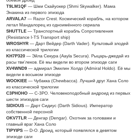
боевой дроид
T9LM1QF
— Шми Скайуокер (Shmi Skywalker). Мама
Энакина из первого эпизода
ARVALA7
— Razor Crest. Космический корабль, на котором
летал Мандалорец из одноимённого сериала
SHUTTLE
— Транспортный корабль Сопротивления
(Resistance I-TS Transport ship)
WROSHYR
— Дарт Вейдер (Darth Vader). Культовый злодей
из классической трилогии
KH7P320
— Эйла Секура (Aayla Secura). Рыцарь-джедай из
расы тви’леков. Её мы видели во втором эпизоде саги
XV4WND9
— адмирал Эмилин Холдо (Admiral Holdo). Её мы
видели в восьмом эпизоде
WOOKIEE
— Чубакка (Chewbacca). Лучший друг Хана Соло
из классической трилогии
C3PHOHO
— C-3PO. Человекоподобный андроид из первых
шести эпизодов саги
SIDIOUS
— Дарт Сидиус (Darth Sidious). Император
собственной персоной
OKV7TLR
— Денгар (Dengar). Охотник за головами и
главный враг Хана Соло
TIPYIPS
— D-O. Дроид, который появлялся в девятом
эпизоде саги