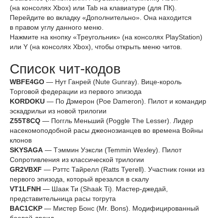
(на консолях Xbox) или Tab на клавиатуре (для ПК).
Перейдите во вкладку «Дополнительно». Она находится
в правом углу данного меню.
Нажмите на кнопку «Треугольник» (на консолях PlayStation)
или Y (на консолях Xbox), чтобы открыть меню читов.
Список чит-кодов
WBFE4GO
— Нут Ганрей (Nute Gunray). Вице-король
Торговой федерации из первого эпизода
KORDOKU
— По Дэмерон (Poe Dameron). Пилот и командир
эскадрильи из новой трилогии
Z55T8CQ
— Поггль Меньший (Poggle The Lesser). Лидер
насекомоподобной расы джеонозианцев во времена Войны
клонов
SKYSAGA
— Тэммин Уэксли (Temmin Wexley). Пилот
Сопротивления из классической трилогии
GR2VBXF
— Рэттс Тайрелл (Ratts Tyerell). Участник гонки из
первого эпизода, который врезался в скалу
VT1LFNH
— Шаак Ти (Shaak Ti). Мастер-джедай,
представительница расы тогрута
BAC1CKP
— Мистер Бонс (Mr. Bons). Модифицированный