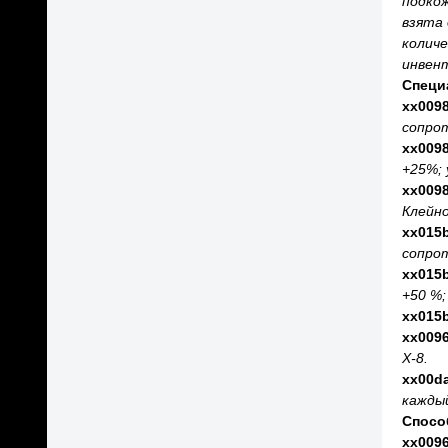
подкож
взята 
количе
инвент
Специ
xx009
сопрот
xx009
+25%; 
xx009
Клейн
xx015
сопрот
xx015
+50 %;
xx015
xx009
X-8.
xx00d
каждый
Спосо
xx009