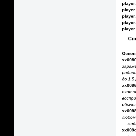
player
player
player
player
player
Сп
Основ
xx008
зараже
радиац
до 1,5
xx009
охотни
воспри
обычн
xx009
любом
— жидк
xx009