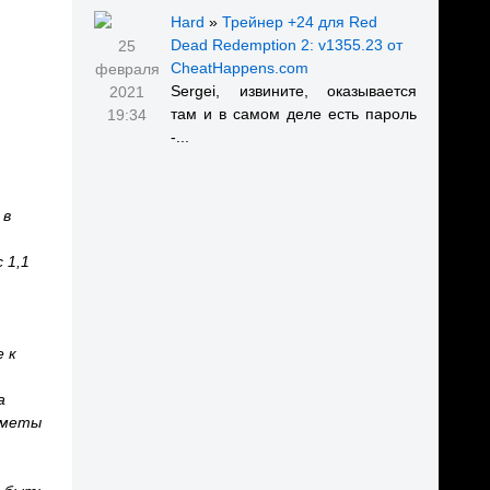
Hard
»
Трейнер +24 для Red
Dead Redemption 2: v1355.23 от
25
CheatHappens.com
февраля
Sergei, извините, оказывается
2021
там и в самом деле есть пароль
19:34
-...
 в
 1,1
е к
а
дметы