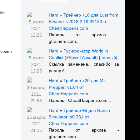
Комментарии
ий
Hard
»
Трейнер +10 для Lust from
Beyond: v2018.2.19.39183 от
5 июля
CheatHappens.com
2021
Пароль от архива -
12:26
gtrainers.com...
Hard
»
Русификатор World in
тюмов
Conflict (+Soviet Assault) [полный]
5 июля
Ссылка заменена, спасибо за
2021
репорт!...
12:25
Hard
»
Трейнер +20 для Mr.
Prepper: v1.04 от
30 марта
CheatHappens.com
2021
Пароль - CheatHappens.com...
22:53
Hard
»
Трейнер +6 для Ranch
Simulator: s0.331 от
25 марта
CheatHappens.com
2021
Пароль от архива -
21:15
gtrainers.com...