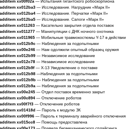
.additem xx00f02a
— Испытания гигантского робоскорпиона
.additem xx012ba3
— Исследование. Нагрудник «Марк II»
.additem xx012ba4
— Исследование. Перчатки «Марк II»
.additem xx012ba5
— Исследование. Сапоги «Марк II»
.additem xx011263
— Касательно закрытия отдела поставок
.additem xx011277
— Манипуляции с ДНК ночного охотника
.additem xx011965
— Мобильные травмокостюмы Y-17 в действии
.additem xx012b9c
— Наблюдения за подопытными
.additem xx00e246
— Нам одолжили опытный образец оружия
.additem xx012b99
— Независимое исследование
.additem xx012c78
— Независимое исследование
.additem xx012b9f
— X-13 Уведомление о поставке
.additem xx012b98
—Наблюдения за подопытными
.additem xx012b9b
— Наблюдения за подопытными
.additem xx012b9a
— Наблюдения за подопытными
.additem xx00e245
— Отдел поставок временно закрыт
.additem xx00c894
— Отключение роботов
.additem xx00f7f3
— Отключение роботов
.additem xx01418d
— Пароль к модулю ЗК
.additem xx00f996
— Пароль к терминалу аварийного отключения
.additem xx015cc8
— Помощь предоставлена
.additem xx00e173
— Правила биомеханического сплайсинга