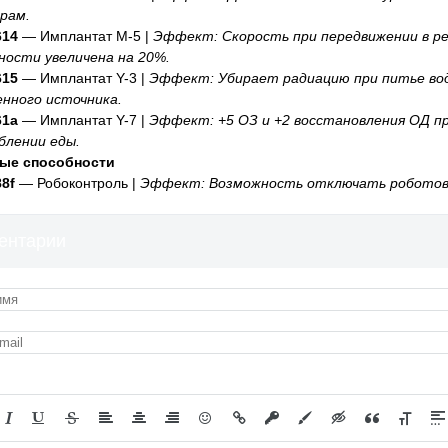
рам.
614
— Имплантат M-5 |
Эффект: Скорость при передвижении в р
ности увеличена на 20%.
615
— Имплантат Y-3 |
Эффект: Убирает радиацию при питье во
нного источника.
61a
— Имплантат Y-7 |
Эффект: +5 ОЗ и +2 восстановления ОД п
блении еды.
ые способности
8f
— Робоконтроль |
Эффект: Возможность отключать робото
ентарии