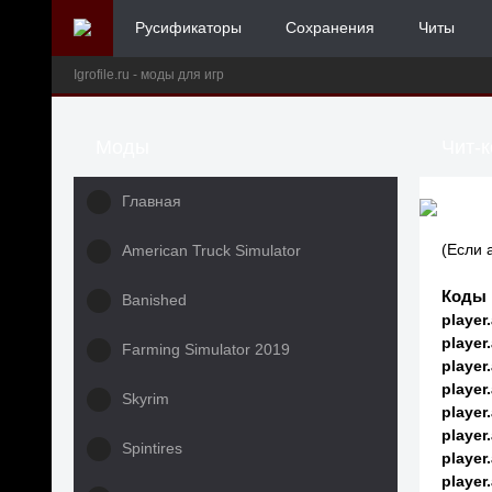
Русификаторы
Сохранения
Читы
Igrofile.ru - моды для игр
Моды
Чит-к
Главная
(Если 
American Truck Simulator
Коды 
Banished
player
player
Farming Simulator 2019
player
player
Skyrim
player
player
Spintires
player
player