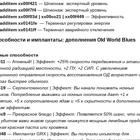
.additem xx00f421
— Шпионаж: экспертный уровень
.additem xx00f7f4
— Шпионаж: экспертный уровень
.additem xx00f03d | xx00cc21 | xx00f449
— Эффективность
.additem xx0141fe
— Терминал регулировки энергии
.additem xx0141ff
— Терминал аварийного отключения
особности и имплантаты: дополнения Old World Blues
ные способности
011
— Атомный! |
Эффект: +25% скорости передвижения и атаки
нной радиацией местности, +2 ПУ, +2 СИЛ. С увеличением
ионного отравления скорость восстановления ОД возрастает с
 раз быстрее обычного.
619
— Серпентокинолог |
Эффект: Вы начали понимать ночных
ков. Потребление выжимки из ночных охотников дает +1 к
ятию, +5 к сопротивлению ядам и +5 к скрытности в дополнени
ым эффектам.
8c9
— Прекрасное блюдо |
Эффект: Появляется 50% шанс, что н
 убитом вами живом существе окажутся мощные лечебные пре
ая красная паста или кровянка.
d48
— Имплантат GRX |
Эффект: Вы получили инъектор для