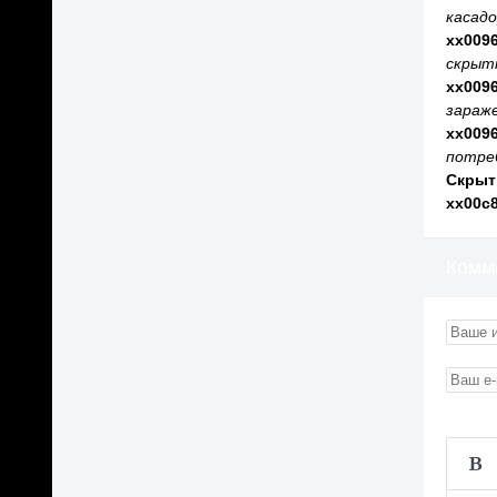
касадо
xx009
скрыт
xx009
зараже
xx009
потре
Скрыт
xx00c8
Комм