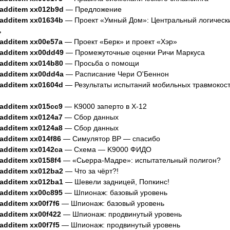
.additem xx012b9d
— Предложение
.additem xx01634b
— Проект «Умный Дом»: Центральный логическ
ь
.additem xx00e57a
— Проект «Берк» и проект «Хэр»
.additem xx00dd49
— Промежуточные оценки Ричи Маркуса
.additem xx014b80
— Просьба о помощи
.additem xx00dd4a
— Расписание Чери О'Беннон
.additem xx01604d
— Результаты испытаний мобильных травмокос
.additem xx015cc9
— K9000 заперто в X-12
.additem xx0124a7
— Сбор данных
.additem xx0124a8
— Сбор данных
.additem xx014f86
— Симулятор ВР — спасибо
.additem xx0142ca
— Схема — K9000 ФИДО
.additem xx0158f4
— «Сьерра-Мадре»: испытательный полигон?
.additem xx012ba2
— Что за чёрт?!
.additem xx012ba1
— Шевели задницей, Попкинс!
.additem xx00c895
— Шпионаж: базовый уровень
.additem xx00f7f6
— Шпионаж: базовый уровень
.additem xx00f422
— Шпионаж: продвинутый уровень
.additem xx00f7f5
— Шпионаж: продвинутый уровень