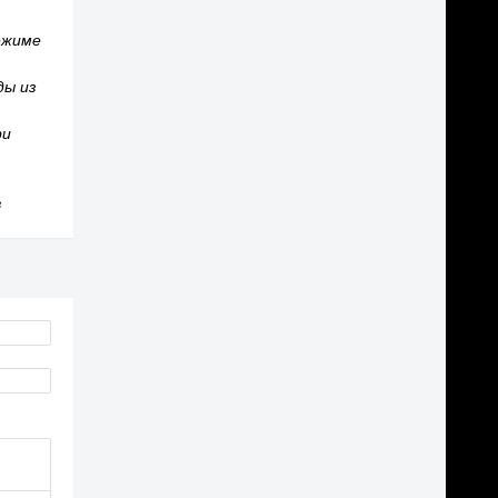
ежиме
ды из
ри
в