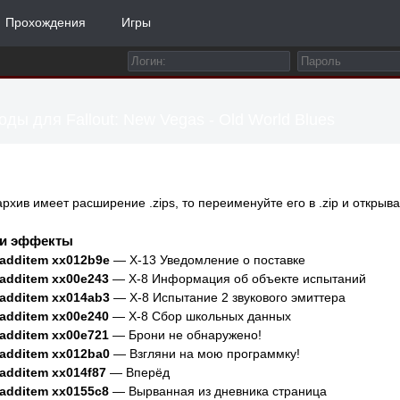
Прохождения
Игры
оды для Fallout: New Vegas - Old World Blues
архив имеет расширение .zips, то переименуйте его в .zip и открыва
и эффекты
.additem xx012b9e
— X-13 Уведомление о поставке
.additem xx00e243
— X-8 Информация об объекте испытаний
.additem xx014ab3
— X-8 Испытание 2 звукового эмиттера
.additem xx00e240
— X-8 Сбор школьных данных
.additem xx00e721
— Брони не обнаружено!
.additem xx012ba0
— Взгляни на мою программку!
.additem xx014f87
— Вперёд
.additem xx0155c8
— Вырванная из дневника страница