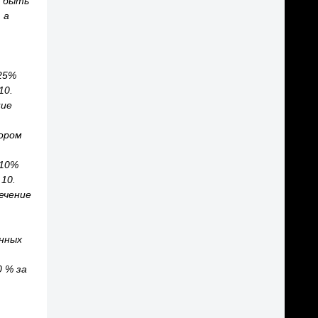
т быть
 а
25%
10.
ние
ором
+10%
10.
ечение
.
нных
 % за