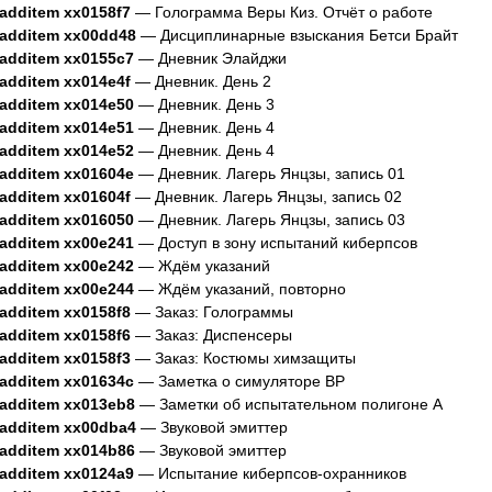
.additem xx0158f7
— Голограмма Веры Киз. Отчёт о работе
.additem xx00dd48
— Дисциплинарные взыскания Бетси Брайт
.additem xx0155c7
— Дневник Элайджи
.additem xx014e4f
— Дневник. День 2
.additem xx014e50
— Дневник. День 3
.additem xx014e51
— Дневник. День 4
.additem xx014e52
— Дневник. День 4
.additem xx01604e
— Дневник. Лагерь Янцзы, запись 01
.additem xx01604f
— Дневник. Лагерь Янцзы, запись 02
.additem xx016050
— Дневник. Лагерь Янцзы, запись 03
.additem xx00e241
— Доступ в зону испытаний киберпсов
.additem xx00e242
— Ждём указаний
.additem xx00e244
— Ждём указаний, повторно
.additem xx0158f8
— Заказ: Голограммы
.additem xx0158f6
— Заказ: Диспенсеры
.additem xx0158f3
— Заказ: Костюмы химзащиты
.additem xx01634c
— Заметка о симуляторе ВР
.additem xx013eb8
— Заметки об испытательном полигоне А
.additem xx00dba4
— Звуковой эмиттер
.additem xx014b86
— Звуковой эмиттер
.additem xx0124a9
— Испытание киберпсов-охранников