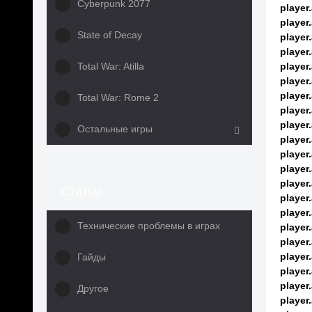
Cyberpunk 2077
player
player
State of Decay
player
player
Total War: Atilla
player
player
player
Total War: Rome 2
player
player
Остальные игры
player
player
player
player
Статьи
player
player
Технические проблемы в играх
player
player
player
Гайды
player
player
Другое
player