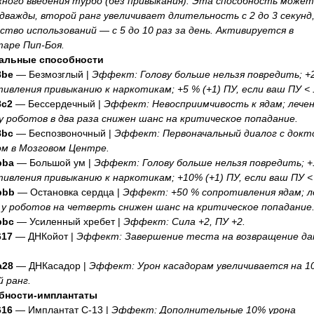
ного введения турбо (без привыкания). Эта способность може
дважды, второй ранг увеличивает длительность с 2 до 3 секунд,
ство использований — с 5 до 10 раз за день. Активируется в
аре Пип-Боя.
альные способности
8be
— Безмозглый |
Эффект: Голову больше нельзя повредить; +
ивления привыканию к наркотикам; +5 % (+1) ПУ, если ваш ПУ < 
8c2
— Бессердечный |
Эффект: Невосприимчивость к ядам; лече
у роботов в два раза снижен шанс на критическое попадание.
8bc
— Беспозвоночный |
Эффект: Первоначальный диалог с докт
ом в Мозговом Центре.
bba
— Большой ум |
Эффект: Голову больше нельзя повредить; 
ивления привыканию к наркотикам; +10% (+1) ПУ, если ваш ПУ < 
bbb
— Остановка сердца |
Эффект: +50 % сопротивления ядам; л
 у роботов на четверть снижен шанс на критическое попадание
bbc
— Усиленный хребет |
Эффект: Сила +2, ПУ +2.
617
— ДНКойот |
Эффект: Завершение теста на возвращение да
a28
— ДНКасадор |
Эффект: Урон касадорам увеличивается на 10
 ранг.
бности-имплантаты
616
— Имплантат C-13 |
Эффект: Дополнительные 10% урона