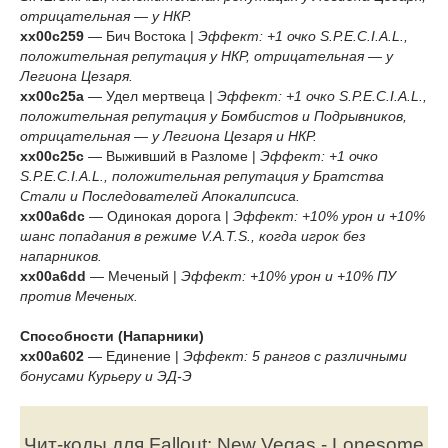
отрицательная — у НКР.
xx00c259
— Бич Востока |
Эффект: +1 очко S.P.E.C.I.A.L.,
положительная репутация у НКР, отрицательная — у
Легиона Цезаря.
xx00с25a
— Удел мертвеца |
Эффект: +1 очко S.P.E.C.I.A.L.,
положительная репутация у Бомбистов и Подрывников,
отрицательная — у Легиона Цезаря и НКР.
xx00c25c
— Выживший в Разломе |
Эффект: +1 очко
S.P.E.C.I.A.L., положительная репутация у Братства
Стали и Последователей Апокалипсиса.
xx00a6dc
— Одинокая дорога |
Эффект: +10% урон и +10%
шанс попадания в режиме V.A.T.S., когда игрок без
напарников.
xx00a6dd
— Меченый |
Эффект: +10% урон и +10% ПУ
против Меченых.
Способности (Напарники)
xx00a602
— Единение |
Эффект: 5 рангов с различными
бонусами Курьеру и ЭД-Э
Чит-коды для Fallout: New Vegas - Lonesome