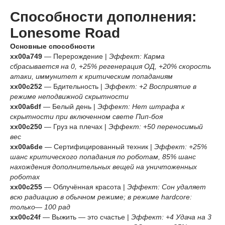
Способности дополнения:
Lonesome Road
Основные способности
xx00a749
— Перерождение |
Эффект: Карма
сбрасывается на 0, +25% регенерация ОД, +20% скорость
атаки, иммунитет к критическим попаданиям
xx00c252
— Бдительность |
Эффект: +2 Восприятие в
режиме неподвижной скрытности
xx00a6df
— Белый день |
Эффект: Нет штрафа к
скрытности при включенном свете Пип-боя
xx00c250
— Груз на плечах |
Эффект: +50 переносимый
вес
xx00a6de
— Сертифицированный техник |
Эффект: +25%
шанс критического попадания по роботам, 85% шанс
нахождения дополнительных вещей на уничтоженных
роботах
xx00c255
— Облучённая красота |
Эффект: Сон удаляет
всю радиацию в обычном режиме; в режиме hardcore:
только— 100 рад
xx00c24f
— Выжить — это счастье |
Эффект: +4 Удача на 3