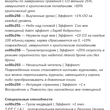
минуты по завершении сражения с ОЗ меньше 25%;
иммунитет к критическим попаданиям; +50%
критический урон
xx00c256
— Выученные уроки |
Эффект: +1% ОО за
каждый уровень
xx00c251
— Небо над головой |
Эффект: Сон вне
помещений даёт эффект «Заряд бодрости»
xx00c24e
— Неужели ещё жив |
Эффект: +10 ОЗ за каждые
100 единиц кармы; карма сбрасывается на 0, +10%
повреждений; иммунитет к критическим попаданиям
xx00c258
— Туннелепроходчик |
Эффект: +25% скорость в
режиме скрытности при надетой лёгкой броне или без
брони
xx00c253
— Ненасытный читатель |
Эффект:
Повреждённые книги становятся чистыми журналами, на
них можно переписывать журналы, имеющиеся у игрока,
либо преобразовывать в довоенные книги.
xx00c254
— Интуиция странника |
Эффект: +1 к
Восприятию и Ловкости при нахождении вне помещений
Специальные способности
xx00c25b
— Гроза медведей |
Эффект: +1 очко
S.P.E.C.I.A.L., положительная репутация у Легиона Цезаря,