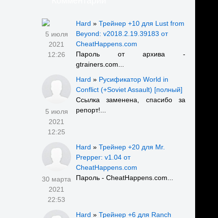
Комментарии
Hard
»
Трейнер +10 для Lust from
Beyond: v2018.2.19.39183 от
5 июля
CheatHappens.com
2021
Пароль от архива -
12:26
gtrainers.com...
Hard
»
Русификатор World in
Conflict (+Soviet Assault) [полный]
Ссылка заменена, спасибо за
репорт!...
5 июля
2021
12:25
Hard
»
Трейнер +20 для Mr.
Prepper: v1.04 от
CheatHappens.com
Пароль - CheatHappens.com...
30 марта
2021
22:53
Hard
»
Трейнер +6 для Ranch