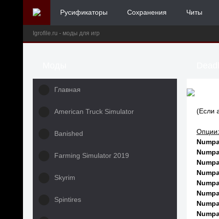
Русификаторы
Сохранения
Читы
Igrofile.ru - моды для игр
Моды
Deadl
Главная
(Если 
American Truck Simulator
Опции
Banished
Numpa
Numpa
Farming Simulator 2019
Numpa
Numpa
Skyrim
Numpa
Numpa
Spintires
Numpa
Numpa