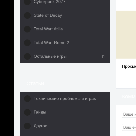
Cyberpunk 2077
State of Decay
Total War: Atilla
Total War: Rome 2
Остальные игры
Просмо
Статьи
Комм
Технические проблемы в играх
Гайды
Другое