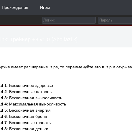
Прохождения
Игры
ink: Трейнер +8 v1.0 {Abolfazl.k}
архив имеет расширение .zips, то переименуйте его в .zip и открыва
:
d 1
: Бесконечное здоровье
d 2
: Бесконечные патроны
d 3
: Бесконечная выносливость
d 4
: Максимальная выносливость
d 5
: Бесконечная энергия
d 6
: Бесконечная броня
d 7
: Бесконечные гранаты
d 8
: Бесконечная деньги