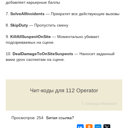
добавляет карьерные баллы
7.
SolveAllIncidents
— Прекратит все действующие вызовы
8.
SkipDuty
— Пропустить смену
9.
KillAllSuspectOnSite
— Моментально убивает
подозреваемых на сцене.
10.
DealDamageToOnSiteSuspects
— Наносит заданный
вами урон саспектам на сцене.
Чит-коды для 112 Operator
С помощью MediaGet
Просмотров: 254
Битая ссылка?