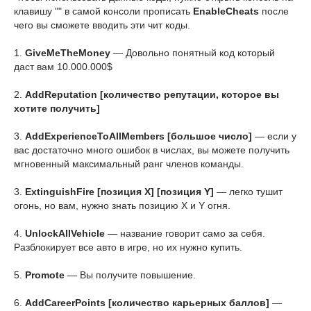
клавишу "
" в самой консоли прописать
EnableCheats
после
чего вы сможете вводить эти чит коды.
1.
GiveMeTheMoney
— Довольно понятный код который
даст вам 10.000.000$
2.
AddReputation [количество репутации, которое вы
хотите получить]
3.
AddExperienceToAllMembers [большое число]
— если у
вас достаточно много ошибок в числах, вы можете получить
мгновенный максимальный ранг членов команды.
3.
ExtinguishFire [позиция X] [позиция Y]
— легко тушит
огонь, но вам, нужно знать позицию X и Y огня.
4.
UnlockAllVehicle
— название говорит само за себя.
Разблокирует все авто в игре, но их нужно купить.
5.
Promote
— Вы получите повышение.
6.
AddCareerPoints [количество карьерных баллов]
—