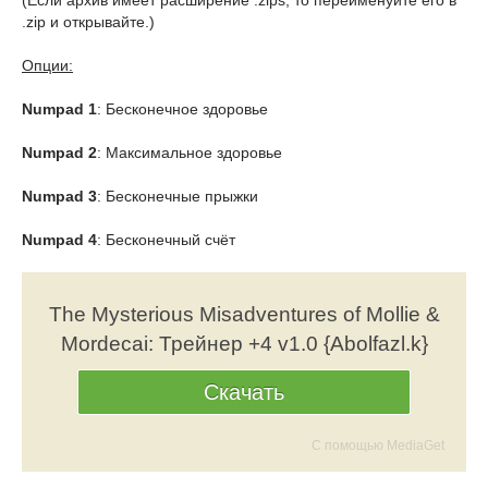
(Если архив имеет расширение .zips, то переименуйте его в
.zip и открывайте.)
Опции:
Numpad 1
: Бесконечное здоровье
Numpad 2
: Максимальное здоровье
Numpad 3
: Бесконечные прыжки
Numpad 4
: Бесконечный счёт
The Mysterious Misadventures of Mollie &
Mordecai: Трейнер +4 v1.0 {Abolfazl.k}
Скачать
С помощью MediaGet