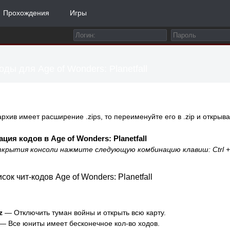
Прохождения
Игры
оды для Age of Wonders: Planetfall
архив имеет расширение .zips, то переименуйте его в .zip и открыва
ция кодов в Age of Wonders: Planetfall
крытия консоли нажмите следующую комбинацию клавиш: Ctrl + 
сок чит-кодов Age of Wonders: Planetfall
z
— Отключить туман войны и открыть всю карту.
— Все юниты имеет бесконечное кол-во ходов.