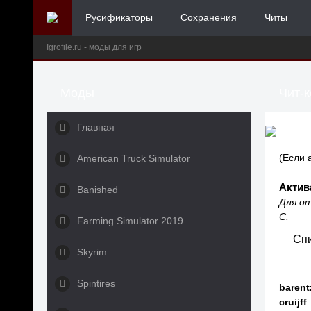
Русификаторы
Сохранения
Читы
Igrofile.ru - моды для игр
Моды
Чит-к
Главная
(Если 
American Truck Simulator
Актива
Banished
Для от
C.
Farming Simulator 2019
Спи
Skyrim
Spintires
barent
cruijff