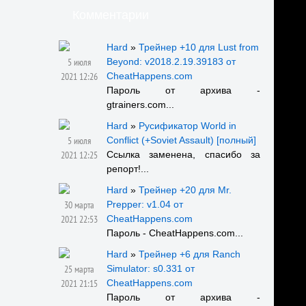
Комментарии
Hard
»
Трейнер +10 для Lust from
5 июля
Beyond: v2018.2.19.39183 от
2021 12:26
CheatHappens.com
Пароль от архива -
gtrainers.com...
Hard
»
Русификатор World in
5 июля
Conflict (+Soviet Assault) [полный]
2021 12:25
Ссылка заменена, спасибо за
репорт!...
Hard
»
Трейнер +20 для Mr.
30 марта
Prepper: v1.04 от
2021 22:53
CheatHappens.com
Пароль - CheatHappens.com...
Hard
»
Трейнер +6 для Ranch
25 марта
Simulator: s0.331 от
2021 21:15
CheatHappens.com
Пароль от архива -