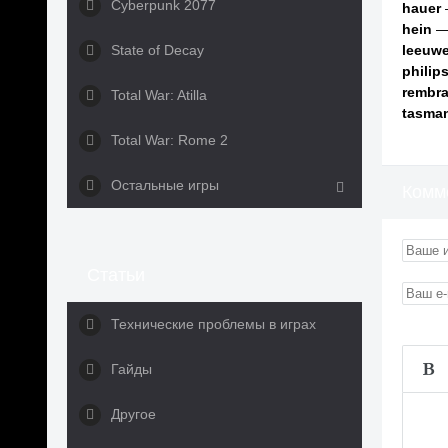
Cyberpunk 2077
hauer
hein
— 
State of Decay
leeuw
philip
rembr
Total War: Atilla
tasma
Total War: Rome 2
Остальные игры
Комм
Статьи
Технические проблемы в играх
Гайды
Другое